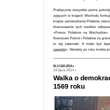
Praktycznie wszystkie pisma polonij
żyjących w krajach Wschodu funkcjo
krajów zamieszkania Polaków zdarza 
finansowania tych mediów odbywał
«Pomoc Polakom na Wschodzie». B
finansowe Polonii i Polaków za gran
to się załamało. A miało być lep
zawodzi
». Niestety po roku trzeba 
Nr 3 (116) 2014 r.
24 lipca 2014 r.
Walka o demokracj
1569 roku