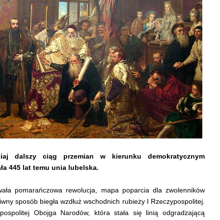
siaj dalszy ciąg przemian w kierunku demokratycznym
ła 445 lat temu unia lubelska.
wała pomarańczowa rewolucja, mapa poparcia dla zwolenników
iwny sposób biegła wzdłuż wschodnich rubieży I Rzeczypospolitej.
ospolitej Obojga Narodów, która stała się linią odgradzającą