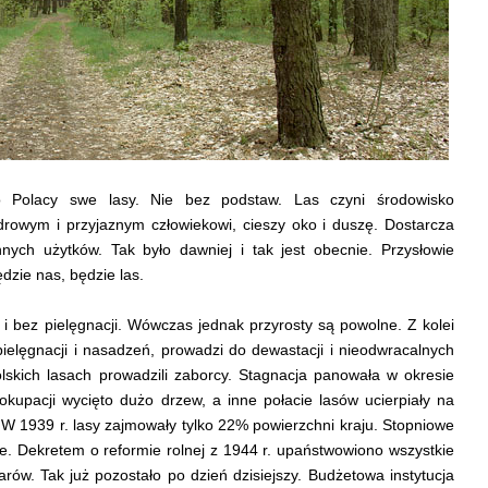
o Polacy swe lasy. Nie bez podstaw. Las czyni środowisko
drowym i przyjaznym człowiekowi, cieszy oko i duszę. Dostarcza
nnych użytków. Tak było dawniej i tak jest obecnie. Przysłowie
ędzie nas, będzie las.
i bez pielęgnacji. Wówczas jednak przyrosty są powolne. Z kolei
pielęgnacji i nasadzeń, prowadzi do dewastacji i nieodwracalnych
lskich lasach prowadzili zaborcy. Stagnacja panowała w okresie
kupacji wycięto dużo drzew, a inne połacie lasów ucierpiały na
 W 1939 r. lasy zajmowały tylko 22% powierzchni kraju. Stopniowe
ie. Dekretem o reformie rolnej z 1944 r. upaństwowiono wszystkie
rów. Tak już pozostało po dzień dzisiejszy. Budżetowa instytucja