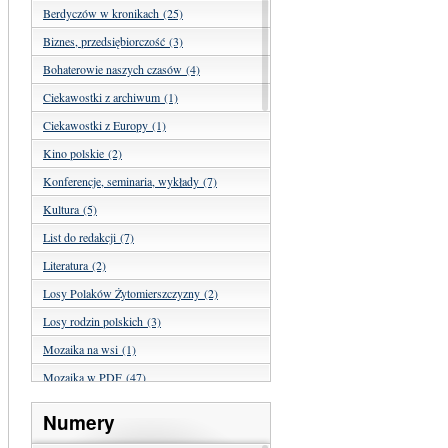
Berdyczów w kronikach (25)
Biznes, przedsiębiorczość (3)
Bohaterowie naszych czasów (4)
Ciekawostki z archiwum (1)
Ciekawostki z Europy (1)
Kino polskie (2)
Konferencje, seminaria, wykłady (7)
Kultura (5)
List do redakcji (7)
Literatura (2)
Losy Polaków Żytomierszczyzny (2)
Losy rodzin polskich (3)
Mozaika na wsi (1)
Mozaika w PDF (47)
Nasza historia (24)
Numery
Nasze święta (15)