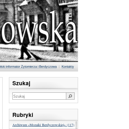
lski informator Żytomierza i Berdyczowa
|
Kontakty
Szukaj
Rubryki
Archiwum «Mozaiki Berdyczowskiej» (117)