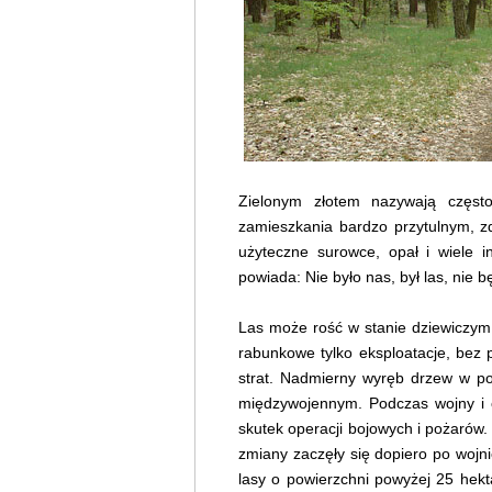
Zielonym złotem nazywają częst
zamieszkania bardzo przytulnym, z
użyteczne surowce, opał i wiele i
powiada: Nie było nas, był las, nie b
Las może rość w stanie dziewiczym 
rabunkowe tylko eksploatacje, bez 
strat. Nadmierny wyręb drzew w po
międzywojennym. Podczas wojny i o
skutek operacji bojowych i pożarów.
zmiany zaczęły się dopiero po wojn
lasy o powierzchni powyżej 25 hekta