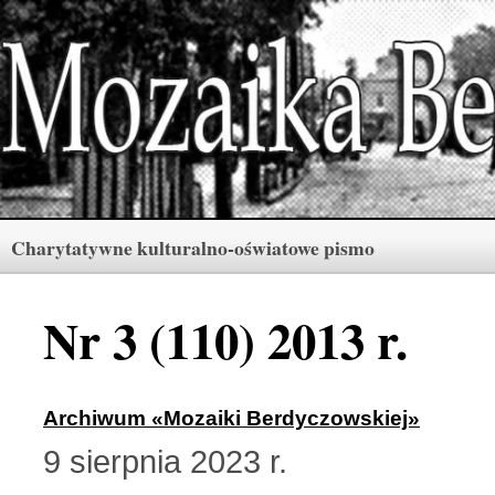
Charytatywne kulturalno-oświatowe pismo
Rubryki
Numery
Menu
Nr 3 (110) 2013 r.
Archiwum «Mozaiki Ber
2 (165) 2026 r. (3)
Archiwum «Mozaiki Berdyczowskiej»
9 sierpnia 2023 r.
Berdyczów w kronikach 
1 (164) 2026 r. (10)
Polski informator Żytom