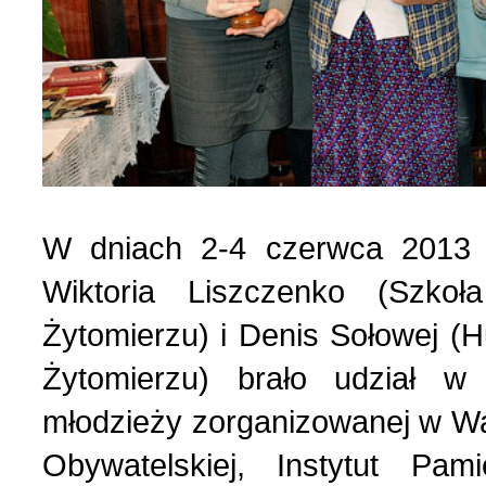
Polityka (10)
4 (143) 2020 r. (1)
Polski biznes w Berdycz
3 (142) 2020 r. (3)
Pomoc charytatywna (1)
2 (141) 2020 r. (2)
W dniach 2-4 czerwca 2013 
Prezentacja (5)
Wiktoria Liszczenko (Szko
Realia ukraińskie (17)
Żytomierzu) i Denis Sołowej 
Żytomierzu) brało udział w 
Rocznice (1)
młodzieży zorganizowanej w W
Obywatelskiej, Instytut P
Spotkania (1)