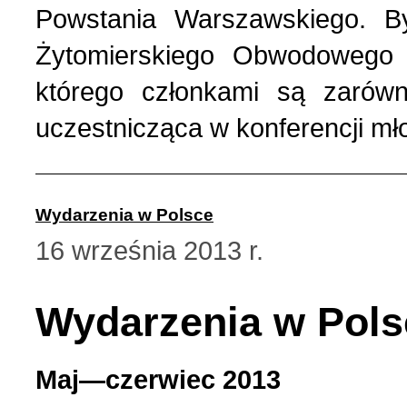
Powstania Warszawskiego. By
Strona poetycka (1)
Żytomierskiego Obwodowego 
którego członkami są zarówn
Strona religijna (18)
uczestnicząca w konferencji mł
Sylwetki znanych ludzi (
Wydarzenia w Polsce
Szkolnictwo (14)
16 września 2013 r.
U naszych sąsiadów (9)
Wydarzenia w Pols
Wojna rosyjsko-ukraińsk
Maj—czerwiec 2013