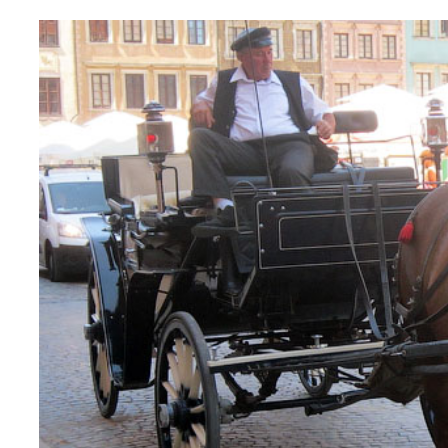
Wspomnienia (2)
Wybory w Polsce (4)
Wydarzenia (7)
Wydarzenia w Polsce (16
Wystawy, premiery, wyst
Z Polską i Ukrainą w ser
Куточок юного історика