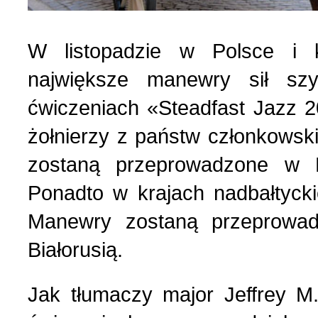
Українська сторінка (1
W listopadzie w Polsce i k
największe manewry sił s
ćwiczeniach «Steadfast Jazz 2
żołnierzy z państw członkowsk
zostaną przeprowadzone w P
Ponadto w krajach nadbałtyckic
Manewry zostaną przeprowad
Białorusią.
Jak tłumaczy major Jeffrey M