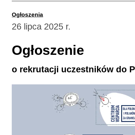
Wspomnienia (2)
Ogłoszenia
Wybory w Polsce (4)
26 lipca 2025 r.
Wydarzenia (7)
Ogłoszenie
Wydarzenia w Polsce (16
o rekrutacji uczestników do 
Wystawy, premiery, wyst
Z Polską i Ukrainą w ser
Куточок юного історика