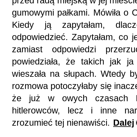
przed radą miejską w jej mieście,
gumowymi pałkami. Mówiła o C
Strona poetycka (1)
Kiedy ją zapytałam, dlacze
odpowiedzieć. Zapytałam, co je
Strona religijna (18)
zamiast odpowiedzi przer
Sylwetki znanych ludzi (
powiedziała, że takich jak 
wieszała na słupach. Wtedy by
Szkolnictwo (14)
rozmowa potoczyłaby się inacze
że już w owych czasach Ros
U naszych sąsiadów (9)
hitlerowców, lecz i inne na
Wojna rosyjsko-ukraińsk
zrozumieć tej nienawiści.
Dalej