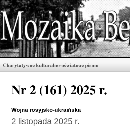
Charytatywne kulturalno-oświatowe pismo
Rubryki
Numery
Menu
Nr 2 (161) 2025 r.
Archiwum «Mozaiki Ber
2 (165) 2026 r. (3)
Wojna rosyjsko-ukraińska
2 listopada 2025 r.
Berdyczów w kronikach 
1 (164) 2026 r. (10)
Polski informator Żytom