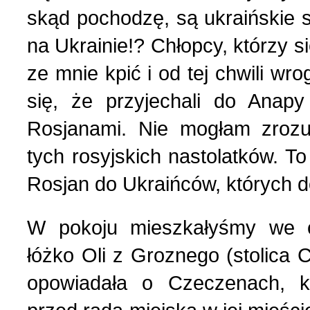
skąd pochodzę, są ukraińskie s
Polityka (10)
4 (143) 2020 r. (1)
na Ukrainie!? Chłopcy, którzy si
Polski biznes w Berdycz
3 (142) 2020 r. (3)
ze mnie kpić i od tej chwili wr
się, że przyjechali do Anapy
Pomoc charytatywna (1)
2 (141) 2020 r. (2)
Rosjanami. Nie mogłam zroz
tych rosyjskich nastolatków. T
Prezentacja (5)
Rosjan do Ukraińców, których 
Realia ukraińskie (17)
W pokoju mieszkałyśmy we c
łóżko Oli z Groznego (stolica 
Rocznice (1)
opowiadała o Czeczenach, kt
Spotkania (1)