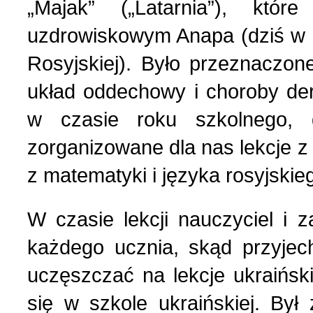
„Majak” („Latarnia”), któ
Nasza historia (24)
3 (150) 2022 r. (1)
uzdrowiskowym Anapa (dziś w 
Nasze święta (15)
2 (149) 2022 r. (2)
Rosyjskiej). Było przeznaczon
układ oddechowy i choroby de
O tragicznie zmarłych (4
1 (148) 2022 r. (5)
w czasie roku szkolnego, 
zorganizowane dla nas lekcje 
Ogłoszenia (24)
4 (147) 2021 r. (3)
z matematyki i języka rosyjskie
Opinie publiczne (11)
3 (146) 2021 r. (1)
W czasie lekcji nauczyciel i
Poezja z Powstania Wars
2 (145) 2021 r. (10)
każdego ucznia, skąd przyjec
uczęszczać na lekcje ukraińsk
Polacy, których poznać w
1 (144) 2021 r. (12)
się w szkole ukraińskiej. By