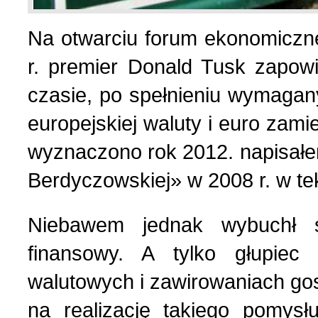
Na otwarciu forum ekonomiczn
List do redakcji (7)
1 (156) 2024 r. (5)
r. premier Donald Tusk zapowi
Literatura (2)
4 (155) 2023 r. (1)
czasie, po spełnieniu wymagany
europejskiej waluty i euro zami
Losy Polaków Żytomiers
3 (154) 2023 r. (1)
wyznaczono rok 2012. napisałem
Berdyczowskiej» w 2008 r. w tek
Losy rodzin polskich (3)
2 (153) 2023 r. (1)
Niebawem jednak wybuchł ś
Mozaika na wsi (1)
1 (152) 2023 r. (9)
finansowy. A tylko głupie
Mozaika w PDF (47)
4 (151) 2022 r. (2)
walutowych i zawirowaniach g
na realizację takiego pomys