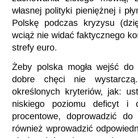
Wspomnienia (2)
własnej polityki pieniężnej i pł
Polskę podczas kryzysu (dzi
Wybory w Polsce (4)
wciąż nie widać faktycznego ko
Wydarzenia (7)
strefy euro.
Wydarzenia w Polsce (16
Żeby polska mogła wejść do 
dobre chęci nie wystarczą.
Wystawy, premiery, wyst
określonych kryteriów, jak: u
niskiego poziomu deficyt i 
Z Polską i Ukrainą w ser
procentowe, doprowadzić do s
Куточок юного історика
również wprowadzić odpowiedni