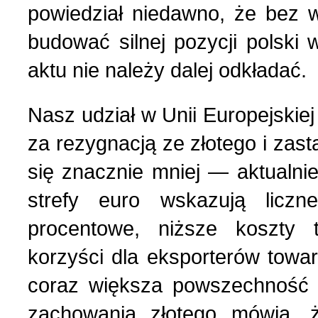
powiedział niedawno, że bez w
Strona poetycka (1)
budować silnej pozycji polski
aktu nie należy dalej odkładać.
Strona religijna (18)
Nasz udział w Unii Europejskie
Sylwetki znanych ludzi (
za rezygnacją ze złotego i zas
się znacznie mniej — aktualni
Szkolnictwo (14)
strefy euro wskazują liczn
procentowe, niższe koszty 
U naszych sąsiadów (9)
korzyści dla eksporterów towa
Wojna rosyjsko-ukraińsk
coraz większa powszechność t
zachowania złotego mówią, 