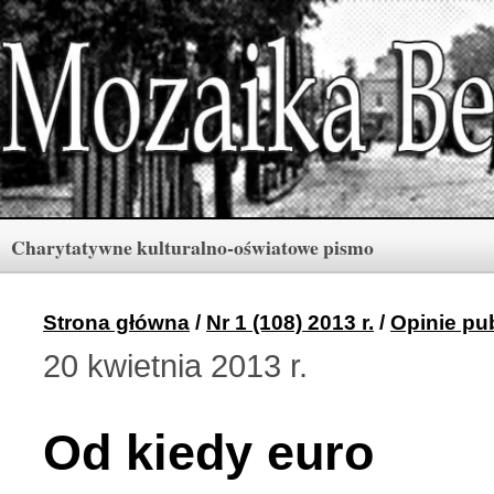
Charytatywne kulturalno-oświatowe pismo
Rubryki
Numery
Menu
Strona główna
/
Nr 1 (108) 2013 r.
/
Opinie pu
20 kwietnia 2013 r.
Archiwum «Mozaiki Ber
2 (165) 2026 r. (3)
Od kiedy euro
Berdyczów w kronikach 
1 (164) 2026 r. (10)
Polski informator Żytom