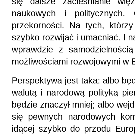
się dalsze zacieśnianie wię
Polityka (10)
4 (143) 2020 r. (1)
naukowych i politycznych.
przekorności. Na tych, którz
Polski biznes w Berdycz
3 (142) 2020 r. (3)
szybko rozwijać i umacniać. I 
wprawdzie z samodzielnością
Pomoc charytatywna (1)
2 (141) 2020 r. (2)
możliwościami rozwojowymi w E
Prezentacja (5)
Perspektywa jest taka: albo bę
Realia ukraińskie (17)
walutą i narodową polityką pi
będzie znaczył mniej; albo wej
Rocznice (1)
się pewnych narodowych komp
idącej szybko do przodu Euro
Spotkania (1)