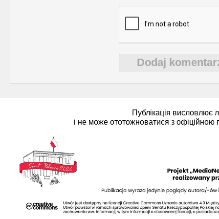
Dodaj komentar
Публікація висловлює 
і не може ототожноватися з офіційною 