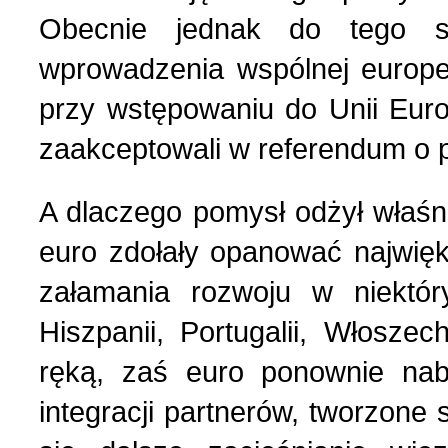
Nasza historia (24)
3 (150) 2022 r. (1)
Obecnie jednak do tego 
wprowadzenia wspólnej europej
Nasze święta (15)
2 (149) 2022 r. (2)
przy wstępowaniu do Unii Euro
zaakceptowali w referendum o pr
O tragicznie zmarłych (4
1 (148) 2022 r. (5)
A dlaczego pomysł odżył właśni
Ogłoszenia (24)
4 (147) 2021 r. (3)
euro zdołały opanować najwię
Opinie publiczne (11)
3 (146) 2021 r. (1)
załamania rozwoju w niektóry
Hiszpanii, Portugalii, Włosz
Poezja z Powstania Wars
2 (145) 2021 r. (10)
ręką, zaś euro ponownie nabi
integracji partnerów, tworzone 
Polacy, których poznać w
1 (144) 2021 r. (12)