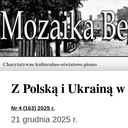
Charytatywne kulturalno-oświatowe pismo
Rubryki
Numery
Menu
Z Polską i Ukrainą w
Archiwum «Mozaiki Ber
2 (165) 2026 r. (3)
Nr 4 (163) 2025 r.
21 grudnia 2025 r.
Berdyczów w kronikach 
1 (164) 2026 r. (10)
Polski informator Żytom