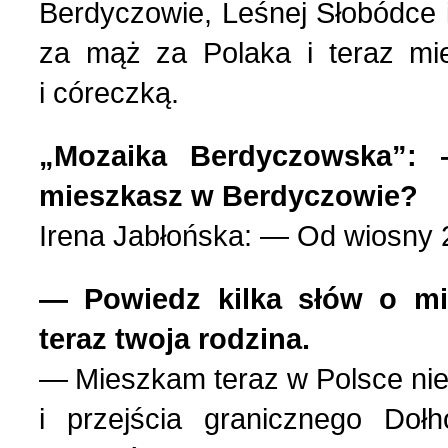
Berdyczowie, Leśnej Słobódce 
Nasza historia (24)
3 (150) 2022 r. (1)
za mąż za Polaka i teraz m
Nasze święta (15)
2 (149) 2022 r. (2)
i córeczką.
O tragicznie zmarłych (4
1 (148) 2022 r. (5)
„Mozaika Berdyczowska”:
mieszkasz w Berdyczowie?
Ogłoszenia (24)
4 (147) 2021 r. (3)
Irena Jabłońska: — Od wiosny 
Opinie publiczne (11)
3 (146) 2021 r. (1)
— Powiedz kilka słów o mi
teraz twoja rodzina.
Poezja z Powstania Wars
2 (145) 2021 r. (10)
— Mieszkam teraz w Polsce nied
Polacy, których poznać w
1 (144) 2021 r. (12)
i przejścia granicznego D