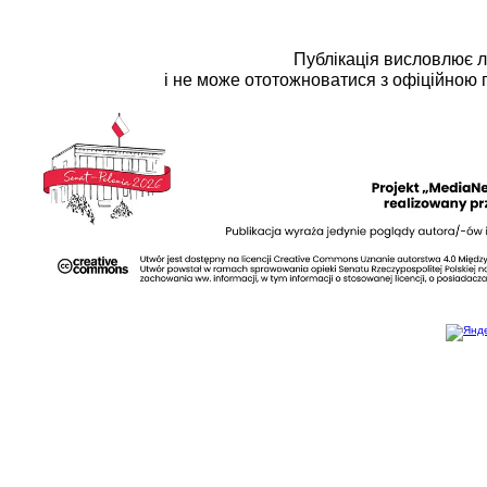
Українська сторінка (1
Публікація висловлює 
і не може ототожноватися з офіційною 