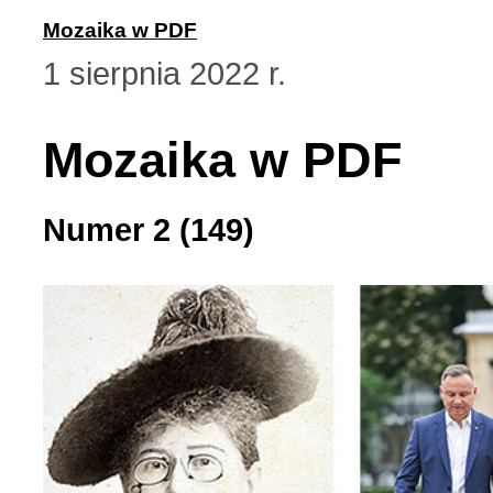
Mozaika w PDF
Strona poetycka (1)
1 sierpnia 2022 r.
Strona religijna (18)
Mozaika w PDF
Sylwetki znanych ludzi (
Numer 2 (149)
Szkolnictwo (14)
U naszych sąsiadów (9)
Wojna rosyjsko-ukraińsk