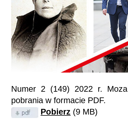
Wspomnienia (2)
Wybory w Polsce (4)
Wydarzenia (7)
Wydarzenia w Polsce (16
Wystawy, premiery, wyst
Numer 2 (149) 2022 r. Mozai
Z Polską i Ukrainą w ser
pobrania w formacie PDF.
Pobierz
(9 MB)
Куточок юного історика