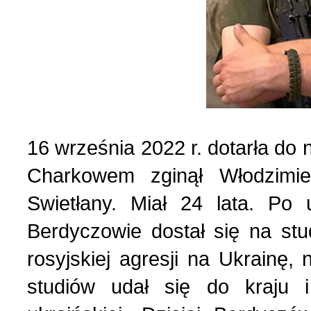
List do redakcji (7)
1 (156) 2024 r. (5)
Literatura (2)
4 (155) 2023 r. (1)
Losy Polaków Żytomiers
3 (154) 2023 r. (1)
16 września 2022 r. dotarła do
Charkowem zginął Włodzimie
Losy rodzin polskich (3)
2 (153) 2023 r. (1)
Swietłany. Miał 24 lata. P
Mozaika na wsi (1)
1 (152) 2023 r. (9)
Berdyczowie dostał się na s
rosyjskiej agresji na Ukrainę,
Mozaika w PDF (47)
4 (151) 2022 r. (2)
studiów udał się do kraju i