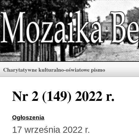
Charytatywne kulturalno-oświatowe pismo
Rubryki
Numery
Menu
Nr 2 (149) 2022 r.
Archiwum «Mozaiki Ber
2 (165) 2026 r. (3)
Ogłoszenia
17 września 2022 r.
Berdyczów w kronikach 
1 (164) 2026 r. (10)
Polski informator Żytom