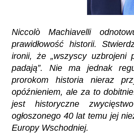
Niccolò Machiavelli odnot
prawidłowość historii. Stwie
ironii, że „wszyscy uzbrojeni
padają”. Nie ma jednak reg
prorokom historia nieraz pr
opóźnieniem, ale za to dobitn
jest historyczne zwycięstwo
ogłoszonego 40 lat temu jej ni
Europy Wschodniej.