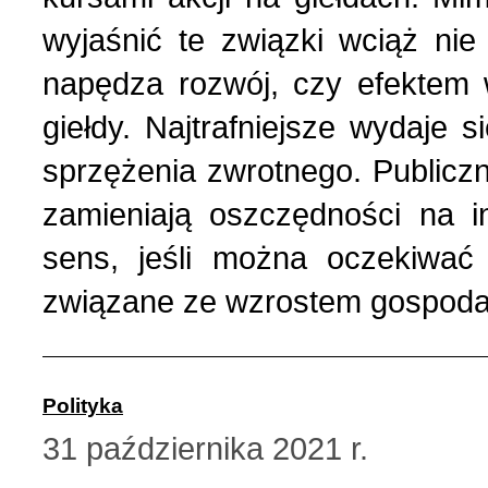
Wspomnienia (2)
wyjaśnić te związki wciąż nie
napędza rozwój, czy efektem 
Wybory w Polsce (4)
giełdy. Najtrafniejsze wydaje s
Wydarzenia (7)
sprzężenia zwrotnego. Publiczn
zamieniają oszczędności na i
Wydarzenia w Polsce (16
sens, jeśli można oczekiwać
związane ze wzrostem gospod
Wystawy, premiery, wyst
Z Polską i Ukrainą w ser
Polityka
31 października 2021 r.
Куточок юного історика