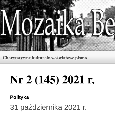
Charytatywne kulturalno-oświatowe pismo
Rubryki
Numery
Menu
Nr 2 (145) 2021 r.
Archiwum «Mozaiki Ber
2 (165) 2026 r. (3)
Polityka
31 października 2021 r.
Berdyczów w kronikach 
1 (164) 2026 r. (10)
Polski informator Żytom