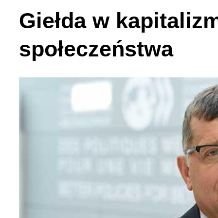
Українська сторінка (1
Giełda w kapitaliz
społeczeństwa