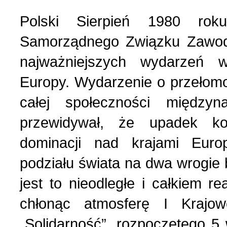
Polski Sierpień 1980 rok
Samorządnego Związku Zawodo
najważniejszych wydarzeń 
Europy. Wydarzenie o przełom
całej społeczności między
przewidywał, że upadek ko
dominacji nad krajami Euro
podziału świata na dwa wrogie bl
jest to nieodległe i całkiem r
chłonąc atmosferę I Kraj
„Solidarność”, rozpoczętego 