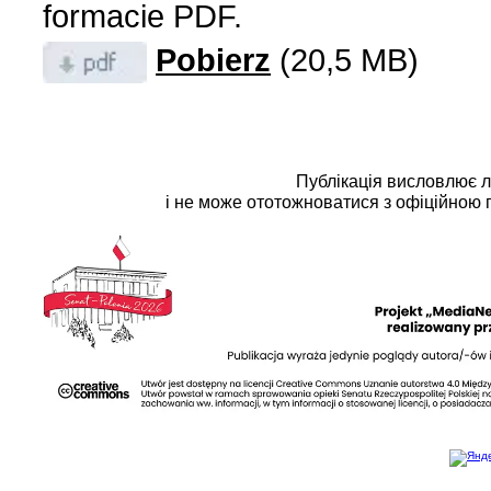
formacie PDF.
Pobierz
(20,5 MB)
Публікація висловлює 
і не може ототожноватися з офіційною 