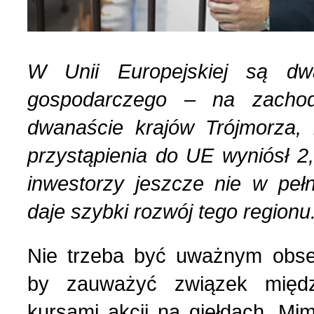
Strona poetycka (1)
W Unii Europejskiej są dw
Strona religijna (18)
gospodarczego – na zachod
dwanaście krajów Trójmorza,
Sylwetki znanych ludzi (
przystąpienia do UE wyniósł 2
Szkolnictwo (14)
inwestorzy jeszcze nie w pełn
daje szybki rozwój tego regionu
U naszych sąsiadów (9)
Nie trzeba być uważnym obse
Wojna rosyjsko-ukraińsk
by zauważyć związek międ
kursami akcji na giełdach. M