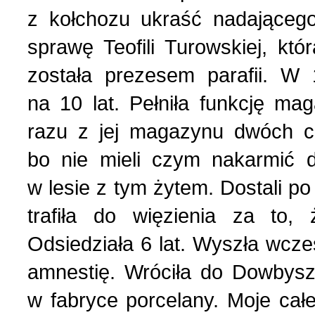
z kołchozu ukraść nadająceg
sprawę Teofili Turowskiej, kt
została prezesem parafii. W 
na 10 lat. Pełniła funkcję ma
razu z jej magazynu dwóch c
bo nie mieli czym nakarmić dz
w lesie z tym żytem. Dostali po
trafiła do więzienia za to,
Odsiedziała 6 lat. Wyszła wcześ
amnestię. Wróciła do Dowbys
w fabryce porcelany. Moje cał