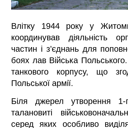
Влітку 1944 року у Житом
координував діяльність ор
частин і з’єднань для попов
боях лав Війська Польського
танкового корпусу, що зг
Польської армії.
Біля джерел утворення 1-
талановиті військовоначаль
серед яких особливо виді