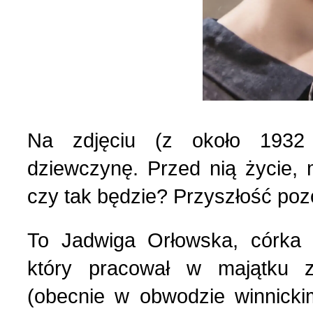
Strona poetycka (1)
Strona religijna (18)
Sylwetki znanych ludzi (
Na zdjęciu (z około 1932
dziewczynę. Przed nią życie, 
Szkolnictwo (14)
czy tak będzie? Przyszłość poz
U naszych sąsiadów (9)
To Jadwiga Orłowska, córka
który pracował w majątku 
Wojna rosyjsko-ukraińsk
(obecnie w obwodzie winnickim