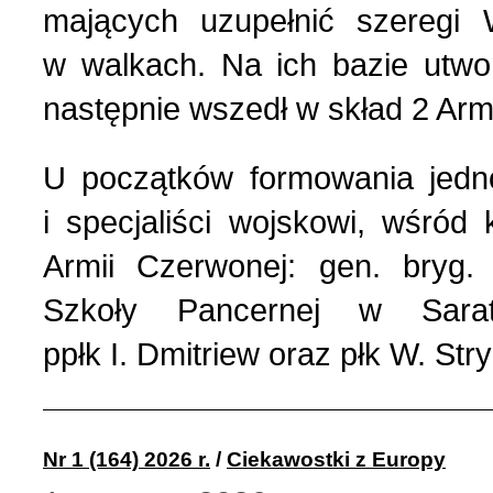
mających uzupełnić szeregi 
w walkach. Na ich bazie utwo
następnie wszedł w skład 2 Armi
U początków formowania jedno
i specjaliści wojskowi, wśród 
Armii Czerwonej: gen. bryg.
Szkoły Pancernej w Sara
ppłk I. Dmitriew oraz płk W. St
Nr 1 (164) 2026 r.
/
Ciekawostki z Europy