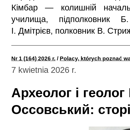
Кімбар — колишній началь
училища, підполковник Б
І. Дмітрієв, полковник В. Стр
Nr 1 (164) 2026 r.
/
Polacy, których poznać wa
7 kwietnia 2026 r.
Археолог і геолог
Оссовський: сторі