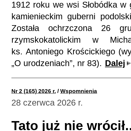
Wspomnienia (2)
1912 roku we wsi Słobódka w g
kamienieckim guberni podolski
Wybory w Polsce (4)
Została ochrzczona 26 gr
rzymskokatolickim w Mich
Wydarzenia (7)
ks. Antoniego Krościckiego (wy
Wydarzenia w Polsce (16
„O urodzeniach”, nr 83).
Dalej
Wystawy, premiery, wyst
Nr 2 (165) 2026 r.
/
Wspomnienia
Z Polską i Ukrainą w ser
28 czerwca 2026 r.
Куточок юного історика
Tato już nie wrócił..