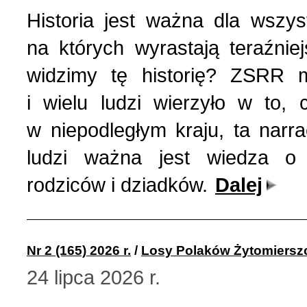
Nasza historia (24)
3 (150) 2022 r. (1)
Historia jest ważna dla wszys
na których wyrastają teraźniej
Nasze święta (15)
2 (149) 2022 r. (2)
widzimy tę historię? ZSRR m
O tragicznie zmarłych (4
1 (148) 2022 r. (5)
i wielu ludzi wierzyło w to,
w niepodległym kraju, ta narra
Ogłoszenia (24)
4 (147) 2021 r. (3)
ludzi ważna jest wiedza o 
rodziców i dziadków.
Dalej
Opinie publiczne (11)
3 (146) 2021 r. (1)
Poezja z Powstania Wars
2 (145) 2021 r. (10)
Nr 2 (165) 2026 r.
/
Losy Polaków Żytomiersz
24 lipca 2026 r.
Polacy, których poznać w
1 (144) 2021 r. (12)