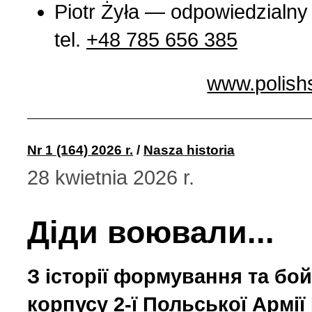
Piotr Żyła — odpowiedzialny
tel.
+48 785 656 385
www.polish
Nr 1 (164) 2026 r.
/
Nasza historia
28 kwietnia 2026 r.
Діди воювали...
З історії формування та бо
корпусу 2-ї Польської Армі