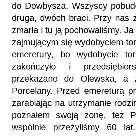
do Dowbysza. Wszyscy pobudow
druga, dwóch braci. Przy nas 
zmarła i tu ją pochowaliśmy. J
zajmującym się wydobyciem tor
emeretury, bo wydobycie to
zakończyło i przedsiębio
przekazano do Olewska, a z
Porcelany. Przed emereturą p
zarabiając na utrzymanie rodzin
poznałem swoją żonę, też Po
wspólnie przeżyliśmy 60 lat