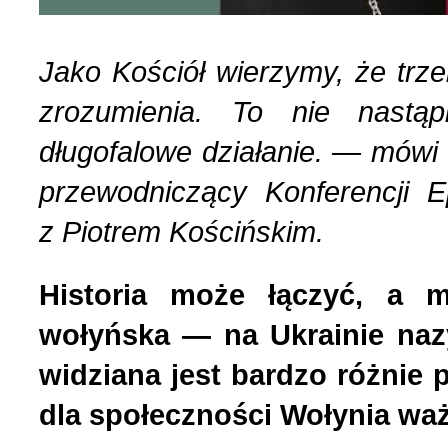
List do redakcji (7)
1 (156) 2024 r. (5)
Jako Kościół wierzymy, że trz
zrozumienia. To nie nastąp
Literatura (2)
4 (155) 2023 r. (1)
długofalowe działanie. — mówi 
przewodniczący Konferencji 
Losy Polaków Żytomiers
3 (154) 2023 r. (1)
z Piotrem Kościńskim.
Losy rodzin polskich (3)
2 (153) 2023 r. (1)
Historia może łączyć, a mo
Mozaika na wsi (1)
1 (152) 2023 r. (9)
wołyńska — na Ukrainie na
widziana jest bardzo różnie 
Mozaika w PDF (47)
4 (151) 2022 r. (2)
dla społeczności Wołynia ważn