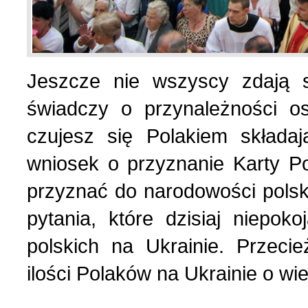
Wspomnienia (2)
Wybory w Polsce (4)
Jeszcze nie wszyscy zdają 
Wydarzenia (7)
świadczy o przynależności o
czujesz się Polakiem składa
Wydarzenia w Polsce (16
wniosek o przyznanie Karty P
przyznać do narodowości polsk
Wystawy, premiery, wyst
pytania, które dzisiaj niepok
Z Polską i Ukrainą w ser
polskich na Ukrainie. Przeci
ilości Polaków na Ukrainie o wi
Куточок юного історика