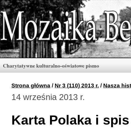
Charytatywne kulturalno-oświatowe pismo
Rubryki
Numery
Menu
Strona główna
/
Nr 3 (110) 2013 r.
/
Nasza hist
14 września 2013 r.
Archiwum «Mozaiki Ber
2 (165) 2026 r. (3)
Karta Polaka i spis
Berdyczów w kronikach 
1 (164) 2026 r. (10)
Polski informator Żytom