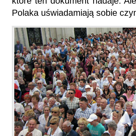
które ten dokument nadaje. Al
Polaka uświadamiają sobie czy
Strona poetycka (1)
Strona religijna (18)
Sylwetki znanych ludzi (
Szkolnictwo (14)
U naszych sąsiadów (9)
Wojna rosyjsko-ukraińsk