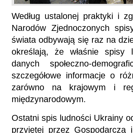
Według ustalonej praktyki i z
List do redakcji (7)
1 (156) 2024 r. (5)
Narodów Zjednoczonych spisy
Literatura (2)
4 (155) 2023 r. (1)
świata odbywają się raz na dzi
określają, że właśnie spisy
Losy Polaków Żytomiers
3 (154) 2023 r. (1)
danych społeczno-demograf
szczegółowe informacje o ró
Losy rodzin polskich (3)
2 (153) 2023 r. (1)
zarówno na krajowym i reg
Mozaika na wsi (1)
1 (152) 2023 r. (9)
międzynarodowym.
Mozaika w PDF (47)
4 (151) 2022 r. (2)
Ostatni spis ludności Ukrainy o
przyjętej przez Gospodarczą