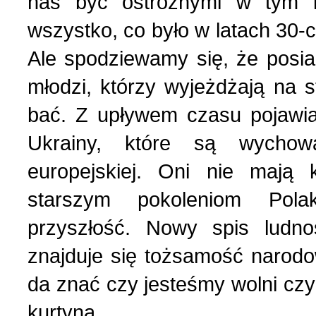
nas być ostrożnymi w tym k
wszystko, co było w latach 30-
Ale spodziewamy się, że posia
młodzi, którzy wyjeżdżają na s
bać. Z upływem czasu pojawia
Ukrainy, które są wychow
europejskiej. Oni nie mają 
starszym pokoleniom Pola
przyszłość. Nowy spis ludn
znajduje się tożsamość naro
da znać czy jesteśmy wolni czy
kurtyną.