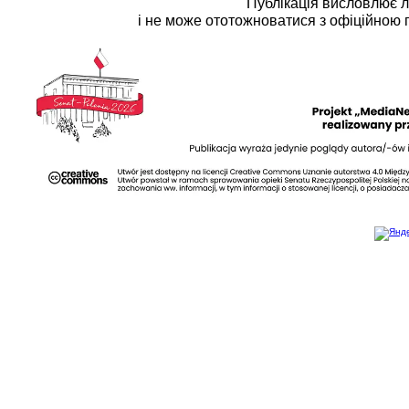
Публікація висловлює 
і не може ототожноватися з офіційною 