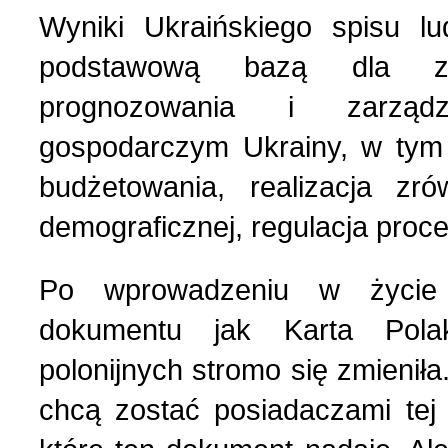
Wyniki Ukraińskiego spisu l
Polityka (10)
4 (143) 2020 r. (1)
podstawową bazą dla zab
Polski biznes w Berdycz
3 (142) 2020 r. (3)
prognozowania i zarząd
gospodarczym Ukrainy, w tym 
Pomoc charytatywna (1)
2 (141) 2020 r. (2)
budżetowania, realizacja zró
demograficznej, regulacja proc
Prezentacja (5)
Po wprowadzeniu w życie 
Realia ukraińskie (17)
dokumentu jak Karta Pola
polonijnych stromo się zmieniła
Rocznice (1)
chcą zostać posiadaczami tej 
Spotkania (1)