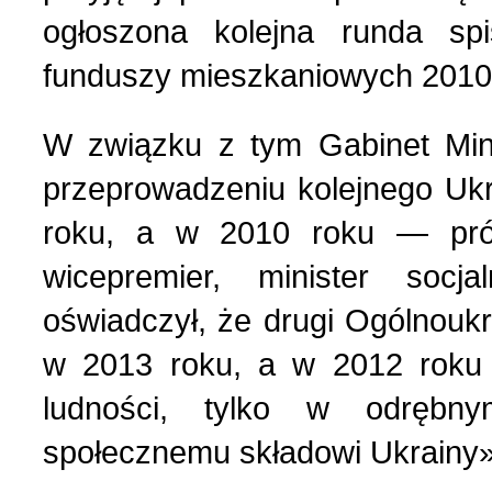
Nasza historia (24)
3 (150) 2022 r. (1)
ogłoszona kolejna runda sp
funduszy mieszkaniowych 2010 
Nasze święta (15)
2 (149) 2022 r. (2)
W związku z tym Gabinet Mini
O tragicznie zmarłych (4
1 (148) 2022 r. (5)
przeprowadzeniu kolejnego Ukr
roku, a w 2010 roku — prób
Ogłoszenia (24)
4 (147) 2021 r. (3)
wicepremier, minister socja
Opinie publiczne (11)
3 (146) 2021 r. (1)
oświadczył, że drugi Ogólnoukr
w 2013 roku, a w 2012 roku 
Poezja z Powstania Wars
2 (145) 2021 r. (10)
ludności, tylko w odrębny
społecznemu składowi Ukrainy»
Polacy, których poznać w
1 (144) 2021 r. (12)