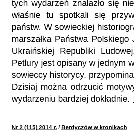
tych wydarzeń znalazło się n
Wspomnienia (2)
właśnie tu spotkali się prz
Wybory w Polsce (4)
państw. W sowieckiej historiogr
marszałka Państwa Polskiego J
Wydarzenia (7)
Ukraińskiej Republiki Ludow
Petlury jest opisany w jednym 
Wydarzenia w Polsce (16
sowieccy historycy, przypominać
Wystawy, premiery, wyst
Dzisiaj można odrzucić motywy
wydarzeniu bardziej dokładnie.
Z Polską i Ukrainą w ser
Куточок юного історика
Nr 2 (115) 2014 r.
/
Berdyczów w kronikach