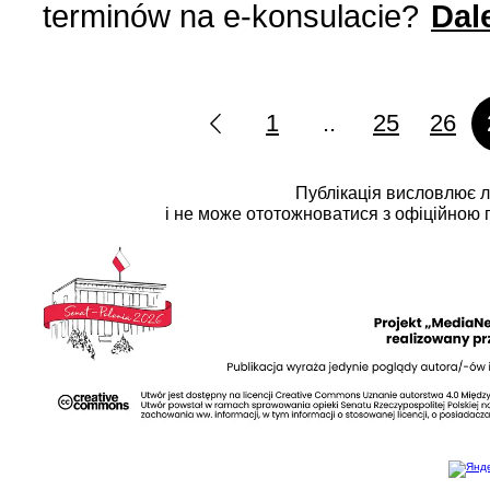
terminów na
e-konsulacie
?
Dal
1
..
25
26
Публікація висловлює 
і не може ототожноватися з офіційною 