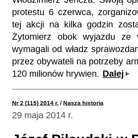
Nasza historia (24)
3 (150) 2022 r. (1)
protestu 6 czerwca, zorganiz
tej akcji na kilka godzin zos
Nasze święta (15)
2 (149) 2022 r. (2)
Żytomierz obok wyjazdu ze 
O tragicznie zmarłych (4
1 (148) 2022 r. (5)
wymagali od władz sprawozdan
przez obywateli na potrzeby arm
Ogłoszenia (24)
4 (147) 2021 r. (3)
120 milionów hrywien.
Dalej
Opinie publiczne (11)
3 (146) 2021 r. (1)
Nr 2 (115) 2014 r.
/
Nasza historia
Poezja z Powstania Wars
2 (145) 2021 r. (10)
29 maja 2014 r.
Polacy, których poznać w
1 (144) 2021 r. (12)