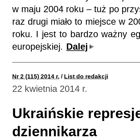
w maju 2004 roku – tuż po przys
raz drugi miało to miejsce w 200
roku. I jest to bardzo ważny eg
europejskiej.
Dalej
Nr 2 (115) 2014 r.
/
List do redakcji
22 kwietnia 2014 r.
Ukraińskie represj
dziennikarza