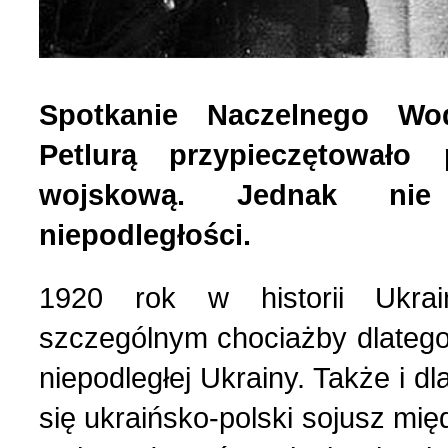
Strona poetycka (1)
Spotkanie Naczelnego W
Strona religijna (18)
Petlurą przypieczętowało 
Sylwetki znanych ludzi (
wojskową. Jednak nie 
niepodległości.
Szkolnictwo (14)
1920 rok w historii Ukrai
U naszych sąsiadów (9)
szczególnym chociażby dlatego,
niepodległej Ukrainy. Także i d
Wojna rosyjsko-ukraińsk
się ukraińsko-polski sojusz m