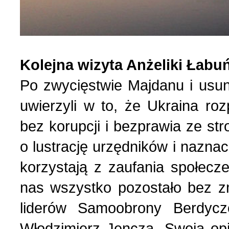
List do redakcji (7)
1 (156) 2024 r. (5)
Kolejna wizyta Anżeliki Łabu
Literatura (2)
4 (155) 2023 r. (1)
Po zwycięstwie Majdanu i usun
Losy Polaków Żytomiers
3 (154) 2023 r. (1)
uwierzyli w to, że Ukraina r
bez korupcji i bezprawia ze str
Losy rodzin polskich (3)
2 (153) 2023 r. (1)
o lustrację urzędników i naznac
korzystają z zaufania społecz
Mozaika na wsi (1)
1 (152) 2023 r. (9)
nas wszystko pozostało bez z
Mozaika w PDF (47)
4 (151) 2022 r. (2)
liderów Samoobrony Berdycz
Włodzimierz Jencza. Swoją opi