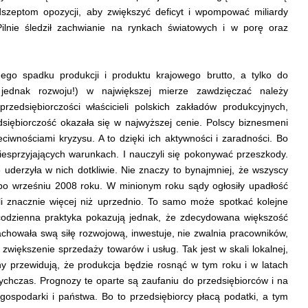
szeptom opozycji, aby zwiększyć deficyt i wpompować miliardy
ilnie śledził zachwianie na rynkach światowych i w porę oraz
ego spadku produkcji i produktu krajowego brutto, a tylko do
 jednak rozwoju!) w największej mierze zawdzięczać należy
 przedsiębiorczości właścicieli polskich zakładów produkcyjnych,
siębiorczość okazała się w najwyższej cenie. Polscy biznesmeni
zeciwnościami kryzysu. A to dzięki ich aktywności i zaradności. Bo
niesprzyjających warunkach. I nauczyli się pokonywać przeszkody.
 uderzyła w nich dotkliwie. Nie znaczy to bynajmniej, że wszyscy
 po wrześniu 2008 roku. W minionym roku sądy ogłosiły upadłość
li znacznie więcej niż uprzednio. To samo może spotkać kolejne
codzienna praktyka pokazują jednak, że zdecydowana większość
achowała swą siłę rozwojową, inwestuje, nie zwalnia pracowników,
 zwiększenie sprzedaży towarów i usług. Tak jest w skali lokalnej,
any przewidują, że produkcja będzie rosnąć w tym roku i w latach
tychczas. Prognozy te oparte są zaufaniu do przedsiębiorców i na
 gospodarki i państwa. Bo to przedsiębiorcy płacą podatki, a tym