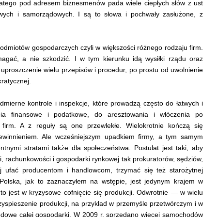
atego pod adresem biznesmenów pada wiele ciepłych słów z ust
owych i samorządowych. I są to słowa i pochwały zasłużone, z
podmiotów gospodarczych czyli w większości różnego rodzaju firm.
gać, a nie szkodzić. I w tym kierunku idą wysiłki rządu oraz
uproszczenie wielu przepisów i procedur, po prostu od uwolnienie
kratycznej.
ierne kontrole i inspekcje, które prowadzą często do łatwych i
a finansowe i podatkowe, do aresztowania i włóczenia po
i firm. A z reguły są one przewlekłe. Wielokrotnie kończą się
ewinnieniem. Ale wcześniejszym upadkiem firmy, a tym samym
ntnymi stratami także dla społeczeństwa. Postulat jest taki, aby
, rachunkowości i gospodarki rynkowej tak prokuratorów, sędziów,
j ufać producentom i handlowcom, trzymać się też starożytnej
Polska, jak to zaznaczyłem na wstępie, jest jedynym krajem w
 to jest w kryzysowe cofnięcie się produkcji. Odwrotnie — w wielu
zyspieszenie produkcji, na przykład w przemyśle przetwórczym i w
odowe całej gospodarki. W 2009 r. sprzedano więcej samochodów