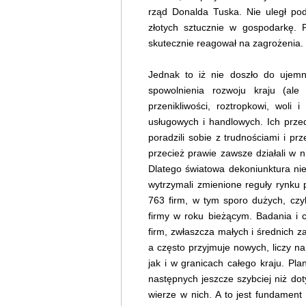
rząd Donalda Tuska. Nie uległ pod
złotych sztucznie w gospodarkę. P
skutecznie reagował na zagrożenia.
Jednak to iż nie doszło do ujemn
spowolnienia rozwoju kraju (ale
przenikliwości, roztropkowi, woli i
usługowych i handlowych. Ich przed
poradzili sobie z trudnościami i pr
przecież prawie zawsze działali w 
Dlatego światowa dekoniunktura nie
wytrzymali zmienione reguły rynku
763 firm, w tym sporo dużych, czy
firmy w roku bieżącym. Badania i 
firm, zwłaszcza małych i średnich z
a często przyjmuje nowych, liczy na
jak i w granicach całego kraju. Pl
następnych jeszcze szybciej niż do
wierze w nich. A to jest fundament