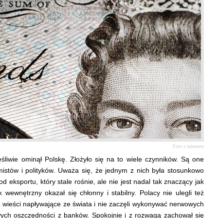
Foto z internetu
liwie ominął Polskę. Złożyło się na to wiele czynników. Są one
istów i polityków. Uważa się, że jednym z nich była stosunkowo
d eksportu, który stale rośnie, ale nie jest nadal tak znaczący jak
 wewnętrzny okazał się chłonny i stabilny. Polacy nie ulegli też
 wieści napływające ze świata i nie zaczęli wykonywać nerwowych
wych oszczędności z banków. Spokojnie i z rozwagą zachował się