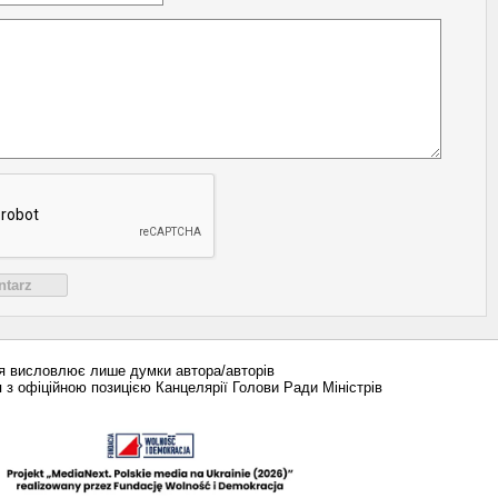
ntarz
ія висловлює лише думки автора/авторів
 з офіційною позицією Канцелярії Голови Ради Міністрів