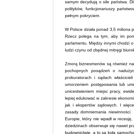
samym decydują o sile państwa. Dl
polityków, funkcjonariuszy państw
pełnym pokryciem.
W Polsce działa ponad 3,5 miliona 
Rzecz polega na tym, aby im poma
parlamentu. Między innymi chodzi o 
ludzi czynu od zbędnej mitręgi biuro
Zmorą biznesmenów są również nadm
pochopnych posądzeń o nadużyci
prokuratorach i sądach właściciel
umorzeniem postępowania lub uni
unicestwieniem miejsc pracy, ewide
lepiej edukować w zakresie ekonomii
jak i ekspertów sądowych. I więce
zasady domniemania niewinności. 
Europie, który nie wpadł w recesję,
dziedzinach obserwuje się nawet pr
budownictwie, a to są koła samoch