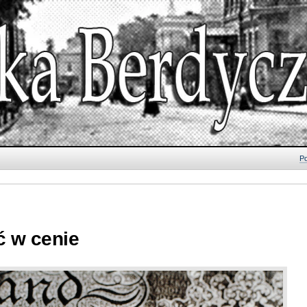
Po
ć w cenie