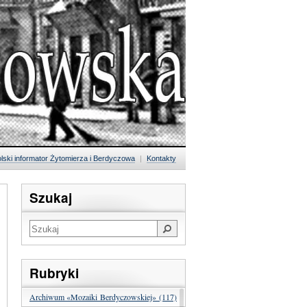
lski informator Żytomierza i Berdyczowa
|
Kontakty
Szukaj
Rubryki
Archiwum «Mozaiki Berdyczowskiej» (117)