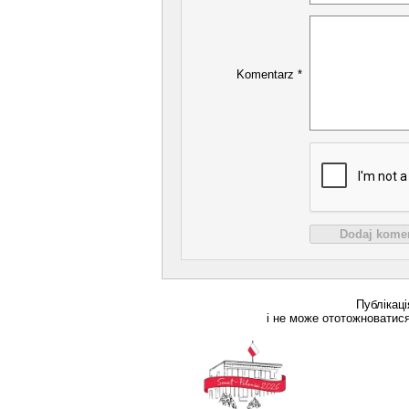
Komentarz *
Dodaj kome
Публікац
і не може ототожноватися