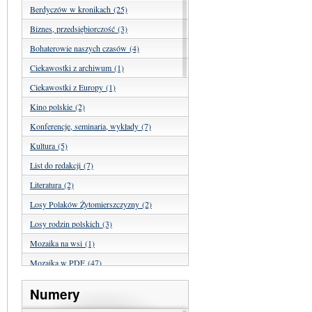
Berdyczów w kronikach (25)
Biznes, przedsiębiorczość (3)
Bohaterowie naszych czasów (4)
Ciekawostki z archiwum (1)
Ciekawostki z Europy (1)
Kino polskie (2)
Konferencje, seminaria, wykłady (7)
Kultura (5)
List do redakcji (7)
Literatura (2)
Losy Polaków Żytomierszczyzny (2)
Losy rodzin polskich (3)
Mozaika na wsi (1)
Mozaika w PDF (47)
Nasza historia (24)
Numery
Nasze święta (15)