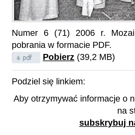
List do redakcji (7)
1 (156) 2024 r. (5)
Numer 6 (71) 2006 r. Mozai
Literatura (2)
4 (155) 2023 r. (1)
pobrania w formacie PDF.
Pobierz
(39,2 MB)
Losy Polaków Żytomiers
3 (154) 2023 r. (1)
Losy rodzin polskich (3)
2 (153) 2023 r. (1)
Podziel się linkiem:
Aby otrzymywać informacje o 
Mozaika na wsi (1)
1 (152) 2023 r. (9)
na s
Mozaika w PDF (47)
4 (151) 2022 r. (2)
subskrybuj n