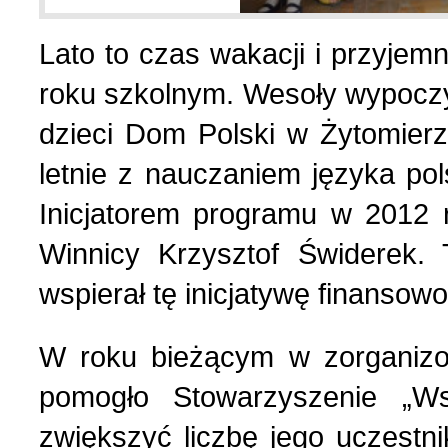
Lato to czas wakacji i przyje
List do redakcji (7)
1 (156) 2024 r. (5)
roku szkolnym. Wesoły wypocz
Literatura (2)
4 (155) 2023 r. (1)
dzieci Dom Polski w Żytomierz
letnie z nauczaniem języka po
Losy Polaków Żytomiers
3 (154) 2023 r. (1)
Inicjatorem programu w 2012 
Winnicy Krzysztof Świderek.
Losy rodzin polskich (3)
2 (153) 2023 r. (1)
wspierał tę inicjatywę finansowo
Mozaika na wsi (1)
1 (152) 2023 r. (9)
W roku bieżącym w zorganiz
Mozaika w PDF (47)
4 (151) 2022 r. (2)
pomogło Stowarzyszenie „Ws
zwiększyć liczbę jego uczestn