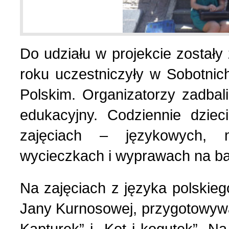
Polityka (10)
4 (143) 2020 r. (1)
Polski biznes w Berdycz
3 (142) 2020 r. (3)
Do udziału w projekcie zostały
roku uczestniczyły w Sobotni
Pomoc charytatywna (1)
2 (141) 2020 r. (2)
Polskim. Organizatorzy zadba
edukacyjny. Codziennie dziec
Prezentacja (5)
zajęciach – językowych, 
Realia ukraińskie (17)
wycieczkach i wyprawach na b
Na zajęciach z języka polskieg
Rocznice (1)
Jany Kurnosowej, przygotowywa
Spotkania (1)