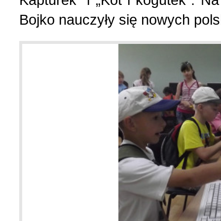
Kapturek” i „Kot i kogutek”. 
Bojko nauczyły się nowych pols
Strona poetycka (1)
Strona religijna (18)
Sylwetki znanych ludzi (
Szkolnictwo (14)
U naszych sąsiadów (9)
Wojna rosyjsko-ukraińsk