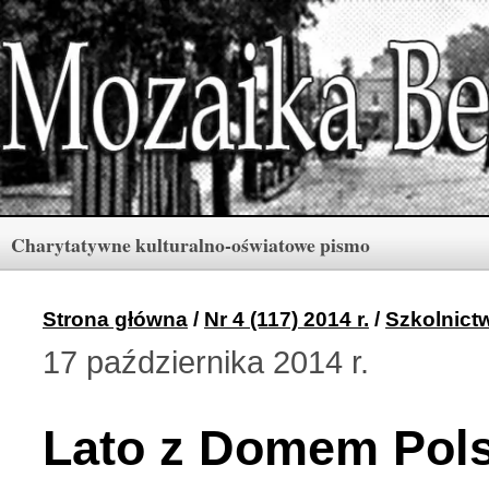
Charytatywne kulturalno-oświatowe pismo
Rubryki
Numery
Menu
Strona główna
/
Nr 4 (117) 2014 r.
/
Szkolnict
17 października 2014 r.
Archiwum «Mozaiki Ber
2 (165) 2026 r. (3)
Lato z Domem Pol
Berdyczów w kronikach 
1 (164) 2026 r. (10)
Polski informator Żytom