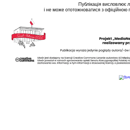
Публікація висловлює 
і не може ототожноватися з офіційною 