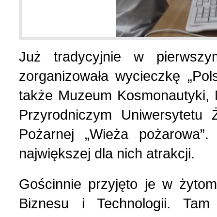
Wspomnienia (2)
Wybory w Polsce (4)
Już tradycyjnie w pierwsz
Wydarzenia (7)
zorganizowała wycieczkę „Pols
także Muzeum Kosmonautyki, 
Wydarzenia w Polsce (16
Przyrodniczym Uniwersytetu 
Pożarnej „Wieża pożarowa”.
Wystawy, premiery, wyst
największej dla nich atrakcji.
Z Polską i Ukrainą w ser
Gościnnie przyjęto je w żytomie
Куточок юного історика
Biznesu i Technologii. Tam