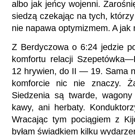
albo jak jeńcy wojenni. Zarośnię
Polityka (10)
4 (143) 2020 r. (1)
siedzą czekając na tych, którzy
nie napawa optymizmem. A jak mo
Polski biznes w Berdycz
3 (142) 2020 r. (3)
Z Berdyczowa o 6:24 jedzie p
Pomoc charytatywna (1)
2 (141) 2020 r. (2)
komfortu relacji
Szepetówka—K
12 hrywien, do II — 19. Sam
Prezentacja (5)
komforcie nic nie znaczy. Ż
Realia ukraińskie (17)
Siedzenia są twarde, wagony 
kawy, ani herbaty. Konduktorz
Rocznice (1)
Wracając tym pociągiem z Ki
byłam świadkiem kilku wydarzeń
Spotkania (1)