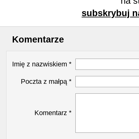
na s
subskrybuj n
Komentarze
Imię z nazwiskiem *
Poczta z małpą *
Komentarz *