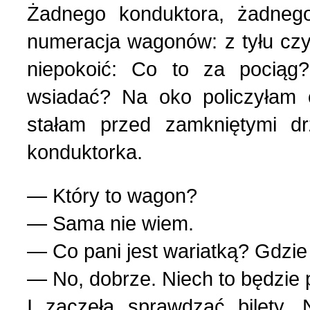
Wspomnienia (2)
Żadnego konduktora, żadneg
numeracja wagonów: z tyłu czy
Wybory w Polsce (4)
niepokoić: Co to za pociąg
wsiadać? Na oko policzyłam
Wydarzenia (7)
stałam przed zamkniętymi dr
Wydarzenia w Polsce (16
konduktorka.
Wystawy, premiery, wyst
— Który to wagon?
— Sama nie wiem.
Z Polską i Ukrainą w ser
— Co pani jest wariatką? Gdz
— No, dobrze. Niech to będzie 
Куточок юного історика
I zaczęła sprawdzać bilety. 