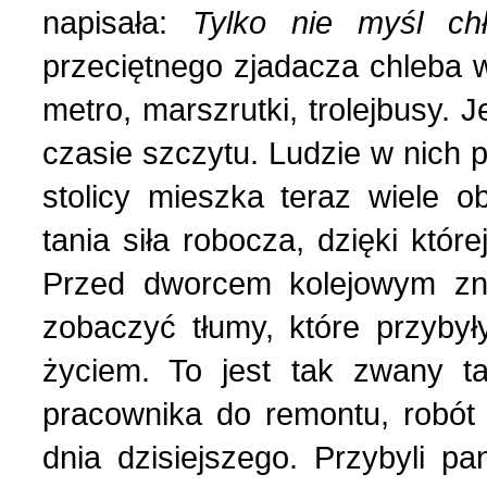
Nasza historia (24)
3 (150) 2022 r. (1)
napisała:
Tylko nie myśl chł
przeciętnego zjadacza chleba w 
Nasze święta (15)
2 (149) 2022 r. (2)
metro, marszrutki, trolejbusy.
czasie szczytu. Ludzie w nich 
O tragicznie zmarłych (4
1 (148) 2022 r. (5)
stolicy mieszka teraz wiele ob
Ogłoszenia (24)
4 (147) 2021 r. (3)
tania siła robocza, dzięki które
Przed dworcem kolejowym zna
Opinie publiczne (11)
3 (146) 2021 r. (1)
zobaczyć tłumy, które przyby
życiem. To jest tak zwany t
Poezja z Powstania Wars
2 (145) 2021 r. (10)
pracownika do remontu, robót
Polacy, których poznać w
1 (144) 2021 r. (12)
dnia dzisiejszego. Przybyli pa