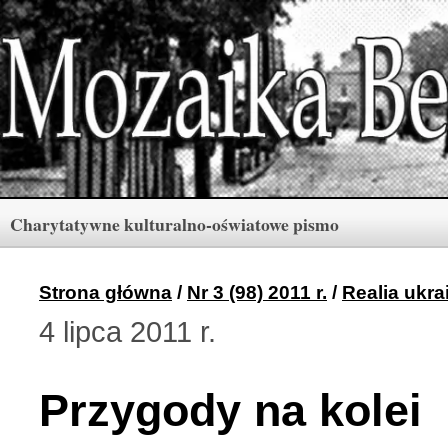
Charytatywne kulturalno-oświatowe pismo
Rubryki
Numery
Menu
Strona główna
/
Nr 3 (98) 2011 r.
/
Realia ukra
4 lipca 2011 r.
Archiwum «Mozaiki Ber
2 (165) 2026 r. (3)
Przygody na kolei
Berdyczów w kronikach 
1 (164) 2026 r. (10)
Polski informator Żytom