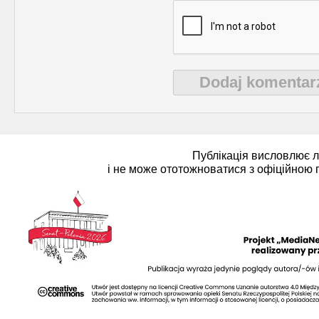
Dodaj komentar
Публікація висловлює 
і не може ототожноватися з офіційною 