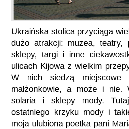
List do redakcji (7)
1 (156) 2024 r. (5)
Ukraińska stolica przyciąga wiel
Literatura (2)
4 (155) 2023 r. (1)
dużo atrakcji: muzea, teatry, 
sklepy, targi i inne ciekawost
Losy Polaków Żytomiers
3 (154) 2023 r. (1)
ulicach Kijowa z wielkim prze
Losy rodzin polskich (3)
2 (153) 2023 r. (1)
W nich siedzą miejscowe p
małżonkowie, a może i nie. 
Mozaika na wsi (1)
1 (152) 2023 r. (9)
solaria i sklepy mody. Tut
ostatniego krzyku mody i tak
Mozaika w PDF (47)
4 (151) 2022 r. (2)
moja ulubiona poetka pani Mar