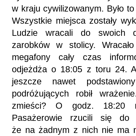
w kraju cywilizowanym. Było t
Strona poetycka (1)
Wszystkie miejsca zostały wy
Ludzie wracali do swoich
Strona religijna (18)
zarobków w stolicy. Wracało
megafony cały czas info
Sylwetki znanych ludzi (
odjeżdża o 18:05 z toru 24. A
Szkolnictwo (14)
jeszcze nawet podstawio
podróżujących robił wrażeni
U naszych sąsiadów (9)
zmieści? O godz. 18:20 na
Pasażerowie rzucili się do
Wojna rosyjsko-ukraińsk
że na żadnym z nich nie ma n