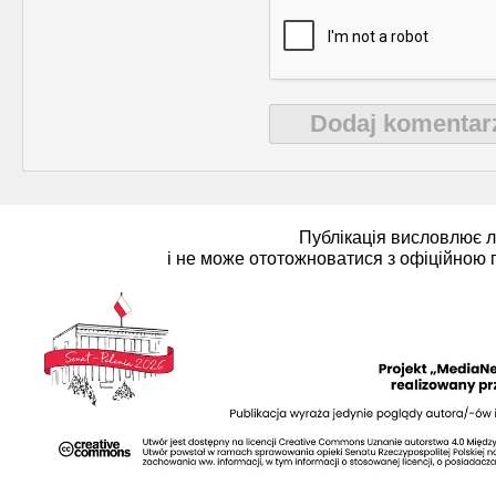
Strona poetycka (1)
Dodaj komentar
Strona religijna (18)
Sylwetki znanych ludzi (
Публікація висловлює 
і не може ототожноватися з офіційною 
Szkolnictwo (14)
U naszych sąsiadów (9)
Wojna rosyjsko-ukraińsk