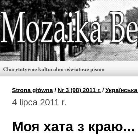
Charytatywne kulturalno-oświatowe pismo
Rubryki
Numery
Menu
Strona główna
/
Nr 3 (98) 2011 r.
/
Українська
4 lipca 2011 r.
Archiwum «Mozaiki Ber
2 (165) 2026 r. (3)
Моя хата з краю...
Berdyczów w kronikach 
1 (164) 2026 r. (10)
Polski informator Żytom