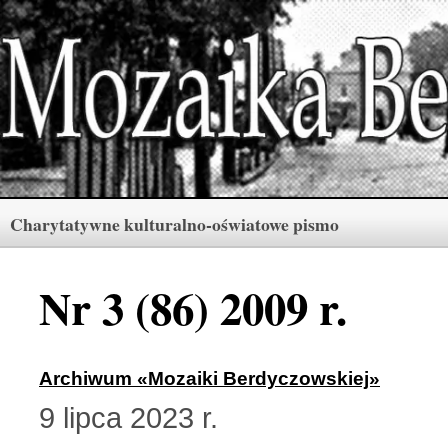
Charytatywne kulturalno-oświatowe pismo
Rubryki
Numery
Menu
Nr 3 (86) 2009 r.
Archiwum «Mozaiki Ber
2 (165) 2026 r. (3)
Archiwum «Mozaiki Berdyczowskiej»
9 lipca 2023 r.
Berdyczów w kronikach 
1 (164) 2026 r. (10)
Polski informator Żytom