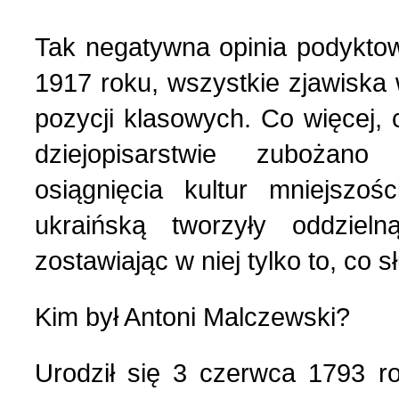
Wspomnienia (2)
Tak negatywna opinia podykto
Wybory w Polsce (4)
1917 roku, wszystkie zjawiska 
pozycji klasowych. Co więcej,
Wydarzenia (7)
dziejopisarstwie zubożano
Wydarzenia w Polsce (16
osiągnięcia kultur mniejszo
ukraińską tworzyły oddzieln
Wystawy, premiery, wyst
zostawiając w niej tylko to, co sł
Z Polską i Ukrainą w ser
Kim był Antoni Мalczewski?
Куточок юного історика
Urodził się 3 czerwca 1793 