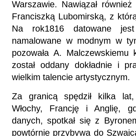
Warszawie. Nawiązał również
Franciszką Lubomirską, z któr
Na rok1816 datowane jest 
namalowane w modnym w tym 
pozowała А. Мalczewskiemu ks
został oddany dokładnie i pr
wielkim talencie artystycznym.
Za granicą spędził kilka lat
Włochy, Francję i Anglię, g
danych, spotkał się z Byron
powtórnie przybywa do Szwajcar