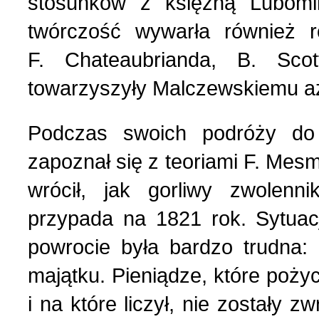
stosunków z księżną Lubom
twórczość wywarła również r
F. Chateaubrianda, В. Sco
towarzyszyły Malczewskiemu aż
Podczas swoich podróży do 
zapoznał się z teoriami F. Мesme
wrócił, jak gorliwy zwolen
przypada na 1821 rok. Sytuac
powrocie była bardzo trudna: 
majątku. Pieniądze, które poży
i na które liczył, nie zostały 