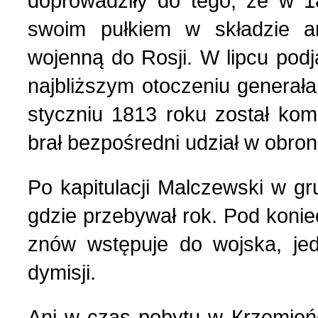
doprowadziły do tego, że w 
swoim pułkiem w składzie a
wojenną do Rosji. W lipcu podj
najbliższym otoczeniu generał
styczniu 1813 roku został ko
brał bezpośredni udział w obron
Po kapitulacji Malczewski w gr
gdzie przebywał rok. Pod koni
znów wstępuje do wojska, je
dymisji.
Ani w czas pobytu w Кrzemień