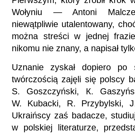
Pierwszym, który zrobił krok 
Polityka (10)
4 (143) 2020 r. (1)
Wołyniu — Antoni Malcze
niewątpliwie utalentowany, cho
Polski biznes w Berdycz
3 (142) 2020 r. (3)
można streści w jednej frazi
nikomu nie znany, a napisał tyl
Pomoc charytatywna (1)
2 (141) 2020 r. (2)
Uznanie zyskał dopiero po 
Prezentacja (5)
twórczością zajęli się polscy b
S. Goszczyński, К. Gaszyńs
Realia ukraińskie (17)
W. Kubacki, R. Przybylski, J
Rocznice (1)
Ukraińscy zaś badacze, studiu
w polskiej literaturze, przed
Spotkania (1)