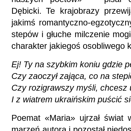
Dębicki. Te krajobrazy przew
jakimś romantyczno-egzotyczn
stepów i głuche milczenie mog
charakter jakiegoś osobliwego k
Ej! Ty na szybkim koniu gdzie 
Czy zaoczył zająca, co na step
Czy rozigrawszy myśli, chcesz
I z wiatrem ukraińskim puścić 
Poemat «Maria» ujrzał świat 
marzeń autora i pozostał niedo