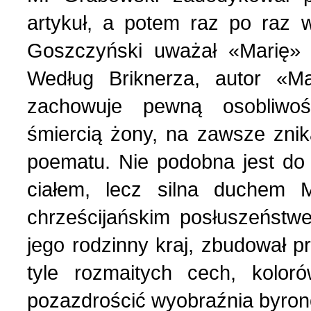
artykuł, a potem raz po raz 
Goszczyński uważał «Marię» 
Według Briknerza, autor «M
zachowuje pewną osobliwo
śmiercią żony, na zawsze zni
poematu. Nie podobna jest do
ciałem, lecz silna duchem 
chrześcijańskim posłuszeństwe
jego rodzinny kraj, zbudował p
tyle rozmaitych cech, kolo
pozazdrościć wyobraźnia byron