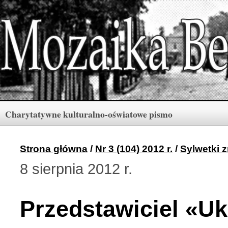
Charytatywne kulturalno-oświatowe pismo
Rubryki
Numery
Menu
Strona główna
/
Nr 3 (104) 2012 r.
/
Sylwetki 
8 sierpnia 2012 r.
Archiwum «Mozaiki Ber
2 (165) 2026 r. (3)
Przedstawiciel «Uk
Berdyczów w kronikach 
1 (164) 2026 r. (10)
Polski informator Żytom