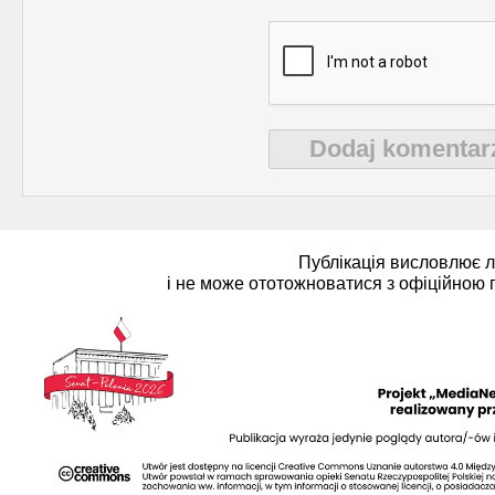
Dodaj komentar
Публікація висловлює 
і не може ототожноватися з офіційною 