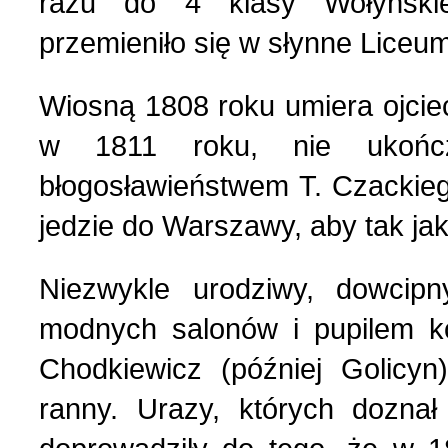
razu do 4 klasy Wołyńskie
przemieniło się w słynne Liceu
Wiosną 1808 roku umiera ojcie
w 1811 roku, nie ukończ
błogosławieństwem Т. Czackieg
jedzie do Warszawy, aby tak ja
Niezwykle urodziwy, dowcip
modnych salonów i pupilem ko
Chodkiewicz (później Golicyn
ranny. Urazy, których doznał