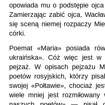
opowiada mu o podstępie ojca i
Zamierzając zabić ojca, Wacł
się sceną niemej rozpaczy Mie
córki.
Poemat «Maria» posiada ró
ukraińska». Cóż więc jest w 
pejzaż. W opisach pejzażu M
poetów rosyjskich, którzy pis
swojej «Połtawie», chociaż je
wiele mniej jest rozmiłowany 
naszych poetów» — pisał o 