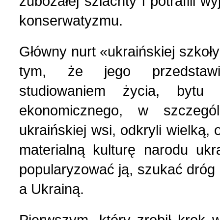
zubożałej szlachty i potrafili w
Nasza historia (24)
3 (150) 2022 r. (1)
konserwatyzmu.
Nasze święta (15)
2 (149) 2022 r. (2)
Główny nurt «ukraińskiej szkoły»
tym, że jego przedstawi
O tragicznie zmarłych (4
1 (148) 2022 r. (5)
studiowaniem życia, bytu 
Ogłoszenia (24)
4 (147) 2021 r. (3)
ekonomicznego, w szczegól
ukraińskiej wsi, odkryli wielką
Opinie publiczne (11)
3 (146) 2021 r. (1)
materialną kulturę narodu ukra
popularyzować ją, szukać dró
Poezja z Powstania Wars
2 (145) 2021 r. (10)
a Ukrainą.
Polacy, których poznać w
1 (144) 2021 r. (12)