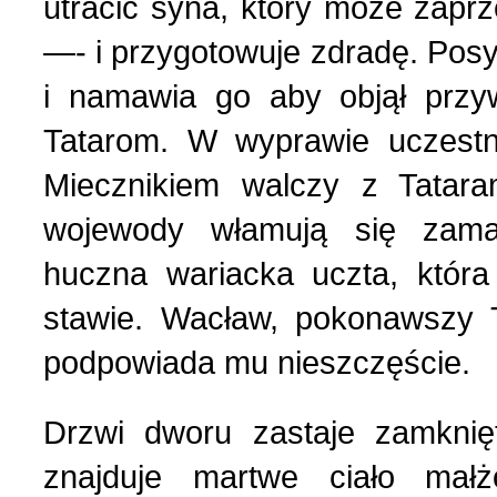
utracić syna, który może zapr
—- i przygotowuje zdradę. Pos
i namawia go aby objął prz
Tatarom. W wyprawie uczest
Miecznikiem walczy z Tatar
wojewody włamują się zama
huczna wariacka uczta, która
stawie. Wacław, pokonawszy 
podpowiada mu nieszczęście.
Drzwi dworu zastaje zamknię
znajduje martwe ciało małż