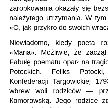
zarobkowania okazały się bez
należytego utrzymania. W tym
«O, jak przykro do swoich wrac
Niewiadomo, kiedy poeta r
«Maria». Możliwie, że zaczą
Fabułę poematu oparł na trag
Potockich. Feliks Potocki
Konfederacji Targowickiej 1
wbrew woli rodziców — prze
Коmorowską. Jego rodzice zd