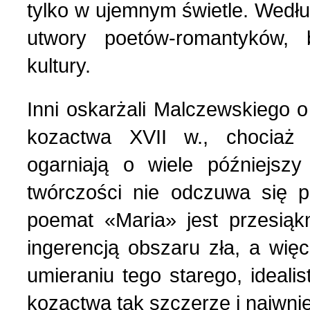
tylko w ujemnym świetle. Wedłu
utwory poetów-romantyków, b
Strona poetycka (1)
kultury.
Strona religijna (18)
Inni oskarżali Malczewskiego o
Sylwetki znanych ludzi (
kozactwa XVII w., chociaż
ogarniają o wiele późniejszy
Szkolnictwo (14)
twórczości nie odczuwa się p
poemat «Maria» jest przesiąkn
U naszych sąsiadów (9)
ingerencją obszaru zła, a więc
Wojna rosyjsko-ukraińsk
umieraniu tego starego, idealis
kozactwa tak szczerze i naiwnie