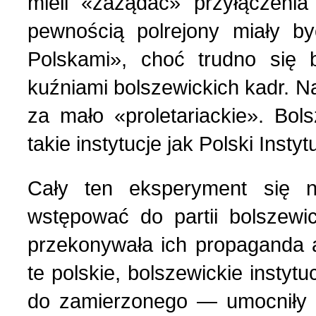
mieli «zażądać» przyłączen
pewnością polrejony miały by
Strona poetycka (1)
Polskami», choć trudno się 
kuźniami bolszewickich kadr. Na 
Strona religijna (18)
za mało «proletariackie». Bo
Sylwetki znanych ludzi (
takie instytucje jak Polski Inst
Szkolnictwo (14)
Cały ten eksperyment się ni
wstępować do partii bolszewic
U naszych sąsiadów (9)
przekonywała ich propaganda a
te polskie, bolszewickie instyt
Wojna rosyjsko-ukraińsk
do zamierzonego — umocniły na