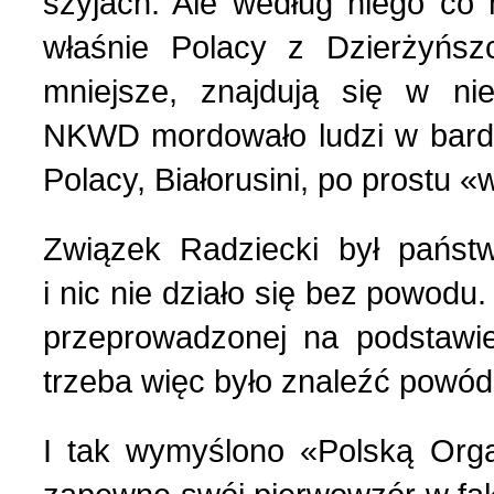
szyjach. Ale według niego co n
właśnie Polacy z Dzierżyńsz
mniejsze, znajdują się w ni
NKWD mordowało ludzi w bardzo
Polacy, Białorusini, po prostu 
Związek Radziecki był pańs
i nic nie działo się bez powod
przeprowadzonej na podstawie
trzeba więc było znaleźć powód
I tak wymyślono «Polską Orga