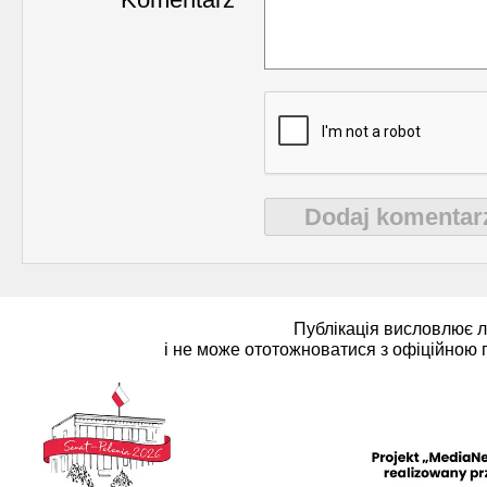
Dodaj komentar
Публікація висловлює 
і не може ототожноватися з офіційною 