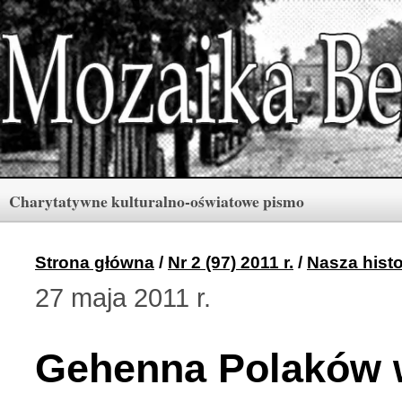
Charytatywne kulturalno-oświatowe pismo
Rubryki
Numery
Menu
Strona główna
/
Nr 2 (97) 2011 r.
/
Nasza histo
27 maja 2011 r.
Archiwum «Mozaiki Ber
2 (165) 2026 r. (3)
Gehenna Polaków
Berdyczów w kronikach 
1 (164) 2026 r. (10)
Polski informator Żytom