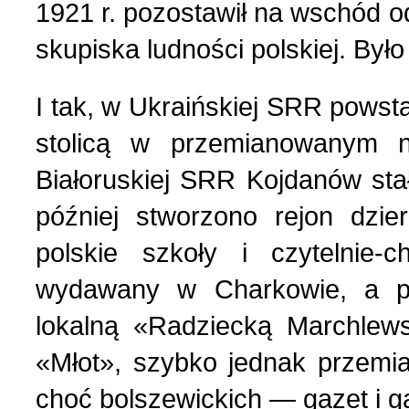
1921 r. pozostawił na wschód o
Nasza historia (24)
3 (150) 2022 r. (1)
skupiska ludności polskiej. Było
Nasze święta (15)
2 (149) 2022 r. (2)
I tak, w Ukraińskiej SRR powsta
O tragicznie zmarłych (4
1 (148) 2022 r. (5)
stolicą w przemianowanym 
Białoruskiej SRR Kojdanów sta
Ogłoszenia (24)
4 (147) 2021 r. (3)
później stworzono rejon dzie
polskie szkoły i czytelnie
Opinie publiczne (11)
3 (146) 2021 r. (1)
wydawany w Charkowie, a po
Poezja z Powstania Wars
2 (145) 2021 r. (10)
lokalną «Radziecką Marchle
«Młot», szybko jednak przem
Polacy, których poznać w
1 (144) 2021 r. (12)
choć bolszewickich — gazet i g