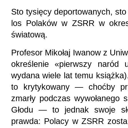
Biznes, przedsiębiorczoś
4 (163) 2025 r. (4)
Sto tysięcy deportowanych, sto
Kontakty
los Polaków w ZSRR w okresi
Bohaterowie naszych cza
3 (162) 2025 r. (4)
światową.
Ciekawostki z archiwum 
2 (161) 2025 r. (3)
Profesor Mikołaj Iwanow z Uniw
określenie «pierwszy naród u
Ciekawostki z Europy (1
1 (160) 2025 r. (4)
wydana wiele lat temu książka)
to krytykowany — choćby prz
Kino polskie (2)
4 (159) 2024 r. (1)
zmarły podczas wywołanego sz
Konferencje, seminaria, 
3 (158) 2024 r. (4)
Głodu — to jednak swoje sł
prawda: Polacy w ZSRR zostali
Kultura (5)
2 (157) 2024 r. (3)