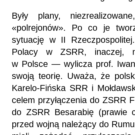
Polityka (10)
4 (143) 2020 r. (1)
Były plany, niezrealizowan
«polrejonów». Po co je two
Polski biznes w Berdycz
3 (142) 2020 r. (3)
sytuację w II Rzeczpospolite
Pomoc charytatywna (1)
2 (141) 2020 r. (2)
Polacy w ZSRR, inaczej, ni
w Polsce — wylicza prof. Iwan
Prezentacja (5)
swoją teorię. Uważa, że polsk
Karelo-Fińska SRR i Mołdaws
Realia ukraińskie (17)
celem przyłączenia do ZSRR Fin
Rocznice (1)
do ZSRR Besarabię (prawie ca
przed wojną należący do Rumun
Spotkania (1)