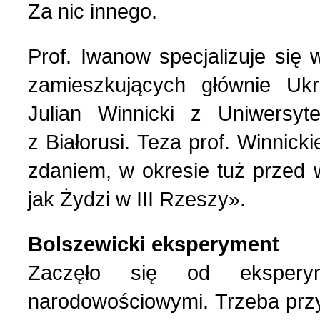
Za nic innego.
List do redakcji (7)
1 (156) 2024 r. (5)
Prof. Iwanow specjalizuje się
zamieszkujących głównie Ukr
Literatura (2)
4 (155) 2023 r. (1)
Julian Winnicki z Uniwersy
Losy Polaków Żytomiers
3 (154) 2023 r. (1)
z Białorusi. Teza prof. Winnick
zdaniem, w okresie tuż przed 
Losy rodzin polskich (3)
2 (153) 2023 r. (1)
jak Żydzi w III Rzeszy».
Mozaika na wsi (1)
1 (152) 2023 r. (9)
Bolszewicki eksperyment
Zaczęło się od ekspery
Mozaika w PDF (47)
4 (151) 2022 r. (2)
narodowościowymi. Trzeba przy 