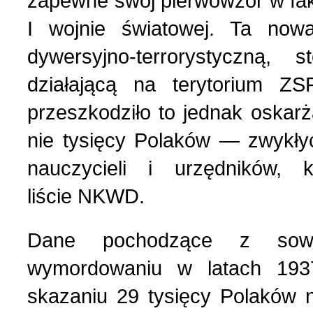
zapewne swój pierwowzór w fak
I wojnie światowej. Ta no
dywersyjno-terrorystyczną
działającą na terytorium ZS
przeszkodziło to jednak oskarż
nie tysięcy Polaków — zwykły
nauczycieli i urzędników,
liście NKWD.
Dane pochodzące z sowi
wymordowaniu w latach
193
skazaniu 29 tysięcy Polaków n