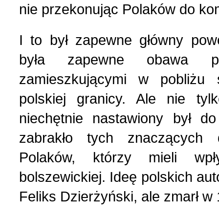
Wspomnienia (2)
nie przekonując Polaków do k
Wybory w Polsce (4)
I to był zapewne główny pow
była zapewne obawa prz
Wydarzenia (7)
zamieszkującymi w pobliżu s
polskiej granicy. Ale nie ty
Wydarzenia w Polsce (16
niechętnie nastawiony był d
Wystawy, premiery, wyst
zabrakło tych znaczących 
Polaków, którzy mieli wp
Z Polską i Ukrainą w ser
bolszewickiej. Ideę polskich au
Feliks Dzierżyński, ale zmarł w 
Куточок юного історика