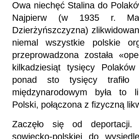
Owa niechęć Stalina do Polaków
Українська сторінка (1
Najpierw (w 1935 r. Ma
Dzierżyńszczyzna) zlikwidowane
niemal wszystkie polskie or
przeprowadzona została «oper
kilkadziesiąt tysięcy Polaków
ponad sto tysięcy trafił
międzynarodowym była to lik
Polski, połączona z fizyczną li
Zaczęło się od deportacji
sowiecko-polskiej do wysiedl