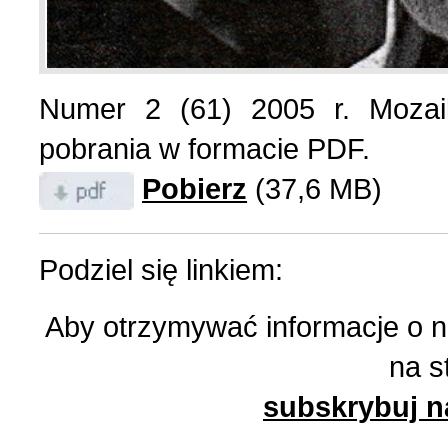
List do redakcji (7)
1 (156) 2024 r. (5)
Numer 2 (61) 2005 r. Mozai
Literatura (2)
4 (155) 2023 r. (1)
pobrania w formacie PDF.
Pobierz
(37,6 MB)
Losy Polaków Żytomiers
3 (154) 2023 r. (1)
Losy rodzin polskich (3)
2 (153) 2023 r. (1)
Podziel się linkiem:
Aby otrzymywać informacje o 
Mozaika na wsi (1)
1 (152) 2023 r. (9)
na s
Mozaika w PDF (47)
4 (151) 2022 r. (2)
subskrybuj n