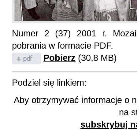
List do redakcji (7)
1 (156) 2024 r. (5)
Numer 2 (37) 2001 r. Mozai
Literatura (2)
4 (155) 2023 r. (1)
pobrania w formacie PDF.
Pobierz
(30,8 MB)
Losy Polaków Żytomiers
3 (154) 2023 r. (1)
Losy rodzin polskich (3)
2 (153) 2023 r. (1)
Podziel się linkiem:
Aby otrzymywać informacje o 
Mozaika na wsi (1)
1 (152) 2023 r. (9)
na s
Mozaika w PDF (47)
4 (151) 2022 r. (2)
subskrybuj n