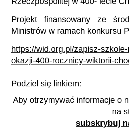
Rzeczpospolitej w 400- lecie Cho
Nasza historia (24)
3 (150) 2022 r. (1)
Projekt finansowany ze śro
Nasze święta (15)
2 (149) 2022 r. (2)
Ministrów w ramach konkursu Po
O tragicznie zmarłych (4
1 (148) 2022 r. (5)
https://wid.org.pl/zapisz-szkole-
okazji-400-rocznicy-wiktorii-ch
Ogłoszenia (24)
4 (147) 2021 r. (3)
Opinie publiczne (11)
3 (146) 2021 r. (1)
Podziel się linkiem:
Aby otrzymywać informacje o 
Poezja z Powstania Wars
2 (145) 2021 r. (10)
na s
Polacy, których poznać w
1 (144) 2021 r. (12)
subskrybuj n