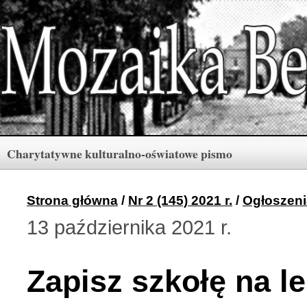
Charytatywne kulturalno-oświatowe pismo
Rubryki
Numery
Menu
Strona główna
/
Nr 2 (145) 2021 r.
/
Ogłoszeni
13 października 2021 r.
Archiwum «Mozaiki Ber
2 (165) 2026 r. (3)
Zapisz szkołę na le
Berdyczów w kronikach 
1 (164) 2026 r. (10)
Polski informator Żytom