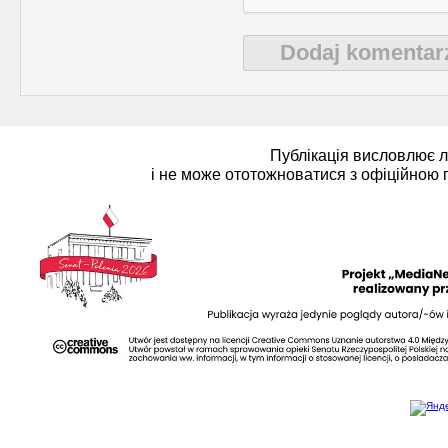
Dodaj komentar
Strona poetycka (1)
Strona religijna (18)
Публікація висловлює 
і не може ототожноватися з офіційною 
Sylwetki znanych ludzi (
Szkolnictwo (14)
U naszych sąsiadów (9)
Wojna rosyjsko-ukraińsk