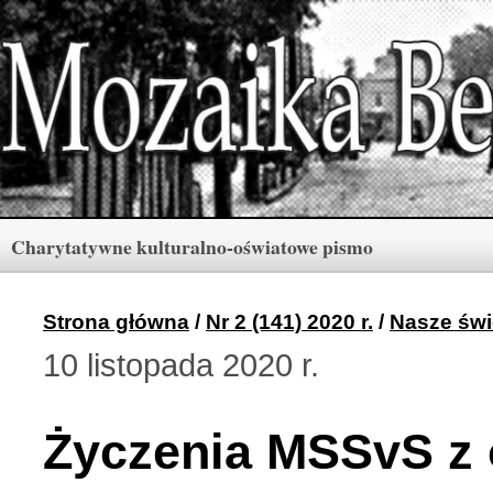
Charytatywne kulturalno-oświatowe pismo
Rubryki
Numery
Menu
Strona główna
/
Nr 2 (141) 2020 r.
/
Nasze świ
10 listopada 2020 r.
Archiwum «Mozaiki Ber
2 (165) 2026 r. (3)
Życzenia MSSvS z o
Berdyczów w kronikach 
1 (164) 2026 r. (10)
Polski informator Żytom