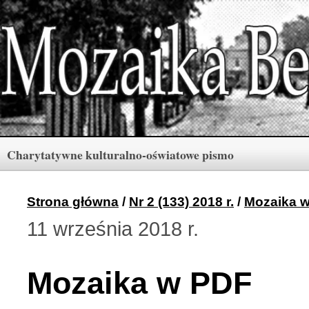
Charytatywne kulturalno-oświatowe pismo
Rubryki
Numery
Menu
Strona główna
/
Nr 2 (133) 2018 r.
/
Mozaika 
11 września 2018 r.
Archiwum «Mozaiki Ber
2 (165) 2026 r. (3)
Mozaika w PDF
Berdyczów w kronikach 
1 (164) 2026 r. (10)
Polski informator Żytom