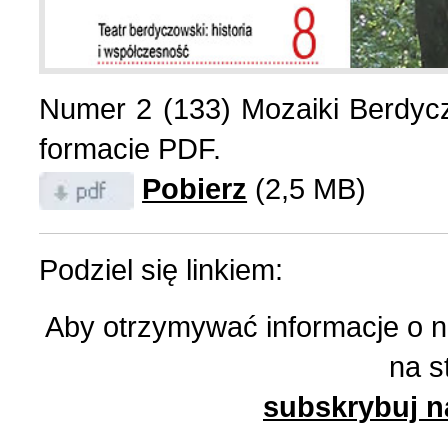
List do redakcji (7)
1 (156) 2024 r. (5)
Numer 2 (133) Mozaiki Berdyc
Literatura (2)
4 (155) 2023 r. (1)
formacie PDF.
Pobierz
(2,5 MB)
Losy Polaków Żytomiers
3 (154) 2023 r. (1)
Losy rodzin polskich (3)
2 (153) 2023 r. (1)
Podziel się linkiem:
Aby otrzymywać informacje o 
Mozaika na wsi (1)
1 (152) 2023 r. (9)
na s
Mozaika w PDF (47)
4 (151) 2022 r. (2)
subskrybuj n