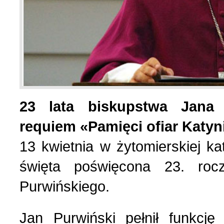
Wspomnienia (2)
Wybory w Polsce (4)
Wydarzenia (7)
Wydarzenia w Polsce (16
23 lata biskupstwa Jana 
requiem «Pamięci ofiar Katyn
Wystawy, premiery, wyst
13 kwietnia w żytomierskiej ka
święta poświęcona 23. roc
Z Polską i Ukrainą w ser
Purwińskiego.
Куточок юного історика
Jan Purwiński pełnił funkcję 