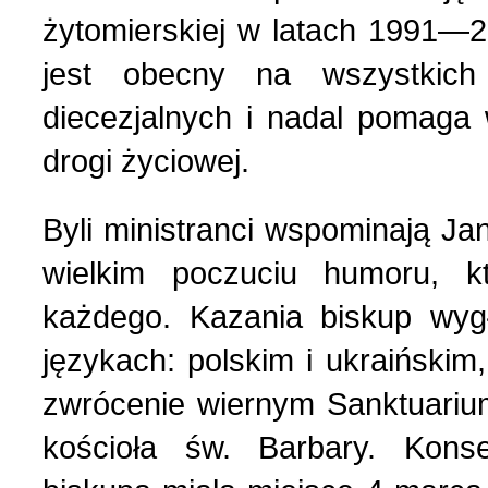
żytomierskiej w latach 1991—2
Українська сторінка (1
jest obecny na wszystkich 
diecezjalnych i nadal pomaga 
drogi życiowej.
Byli ministranci wspominają Ja
wielkim poczuciu humoru, kt
każdego. Kazania biskup wy
językach: polskim i ukraińskim
zwrócenie wiernym Sanktuarium
kościoła św. Barbary. Kons