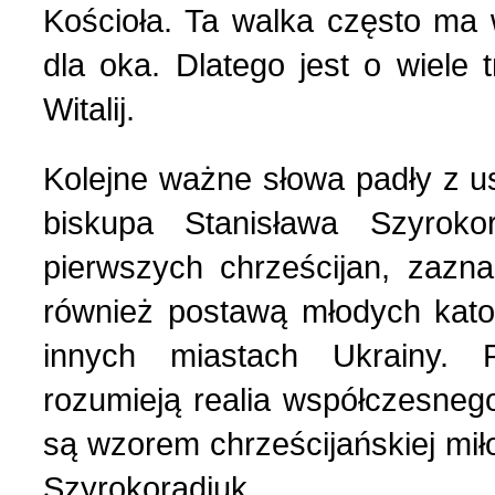
Kościoła. Ta walka często ma 
Polityka (10)
4 (143) 2020 r. (1)
dla oka. Dlatego jest o wiele
Witalij.
Polski biznes w Berdycz
3 (142) 2020 r. (3)
Kolejne ważne słowa padły z 
Pomoc charytatywna (1)
2 (141) 2020 r. (2)
biskupa Stanisława Szyrok
Prezentacja (5)
pierwszych chrześcijan, zazn
również postawą młodych kato
Realia ukraińskie (17)
innych miastach Ukrainy. P
rozumieją realia współczesnego
Rocznice (1)
są wzorem chrześcijańskiej miło
Spotkania (1)
Szyrokoradiuk.