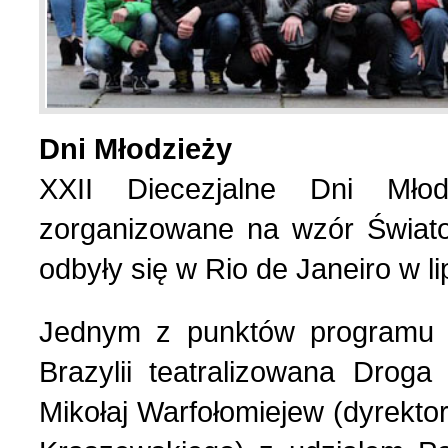
List do redakcji (7)
1 (156) 2024 r. (5)
Literatura (2)
4 (155) 2023 r. (1)
Dni Młodzieży
XXII Diecezjalne Dni Mło
Losy Polaków Żytomiers
3 (154) 2023 r. (1)
zorganizowane na wzór Świat
Losy rodzin polskich (3)
2 (153) 2023 r. (1)
odbyły się w Rio de Janeiro w l
Mozaika na wsi (1)
1 (152) 2023 r. (9)
Jednym z punktów programu 
Brazylii teatralizowana Drog
Mozaika w PDF (47)
4 (151) 2022 r. (2)
Mikołaj Warfołomiejew (dyrektor