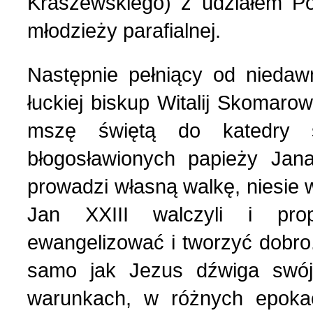
Kraszewskiego) z udziałem Po
Nasza historia (24)
3 (150) 2022 r. (1)
młodzieży parafialnej.
Nasze święta (15)
2 (149) 2022 r. (2)
Następnie pełniący od niedawn
łuckiej biskup Witalij Skomarows
O tragicznie zmarłych (4
1 (148) 2022 r. (5)
mszę świętą do katedry ś
Ogłoszenia (24)
4 (147) 2021 r. (3)
błogosławionych papieży Jan
prowadzi własną walkę, niesie w
Opinie publiczne (11)
3 (146) 2021 r. (1)
Jan XXIII walczyli i prop
ewangelizować i tworzyć dobro.
Poezja z Powstania Wars
2 (145) 2021 r. (10)
samo jak Jezus dźwiga swó
Polacy, których poznać w
1 (144) 2021 r. (12)
warunkach, w różnych epoka