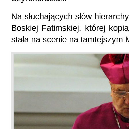
Na słuchających słów hierarchy 
Strona poetycka (1)
Boskiej Fatimskiej, której kop
Strona religijna (18)
stała na scenie na tamtejszym 
Sylwetki znanych ludzi (
Szkolnictwo (14)
U naszych sąsiadów (9)
Wojna rosyjsko-ukraińsk