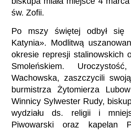
biskupa miała miejsce 4 marca 
św. Zofii.
Po mszy świętej odbył się k
Katynia». Modlitwą uszanowan
okresie represji stalinowskich o
Smoleńskiem. Uroczystość
Wachowska, zaszczycili swoją
burmistrza Żytomierza Lub
Winnicy Sylwester Rudy, biskup
wydziału ds. religii i mnie
Piwowarski oraz kapelan P