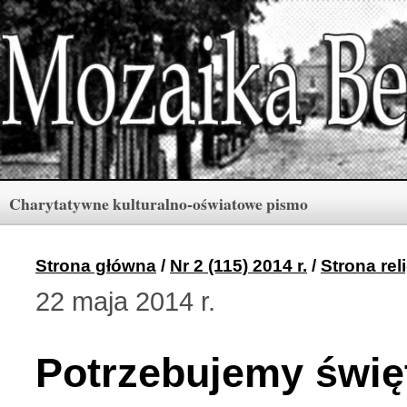
Charytatywne kulturalno-oświatowe pismo
Rubryki
Numery
Menu
Strona główna
/
Nr 2 (115) 2014 r.
/
Strona rel
22 maja 2014 r.
Archiwum «Mozaiki Ber
2 (165) 2026 r. (3)
Potrzebujemy święt
Berdyczów w kronikach 
1 (164) 2026 r. (10)
Polski informator Żytom