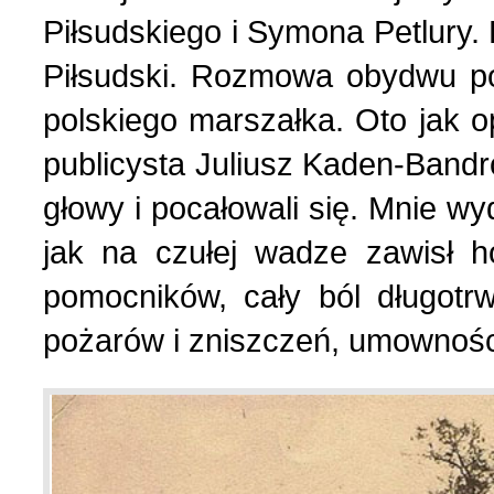
Piłsudskiego i Symona Petlury.
Українська сторінка (1
Piłsudski. Rozmowa obydwu po
polskiego marszałka. Oto jak op
publicysta Juliusz Kaden-Bandro
głowy i pocałowali się. Mnie wy
jak na czułej wadze zawisł h
pomocników, cały ból długotrw
pożarów i zniszczeń, umowności 