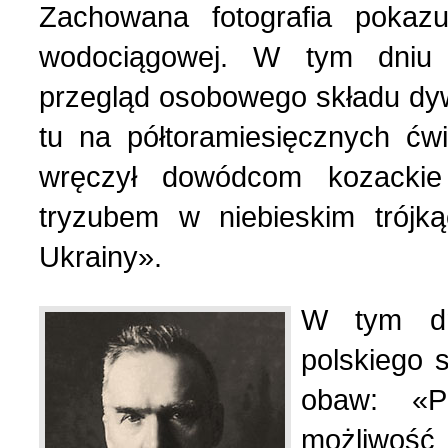
Zachowana fotografia pokazu
wodociągowej. W tym dniu 
przegląd osobowego składu dyw
tu na półtoramiesięcznych ć
wręczył dowódcom kozackie
tryzubem w niebieskim trójk
Ukrainy».
W tym dn
polskiego 
obaw: «P
możliwość