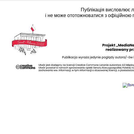
Публікація висловлює 
і не може ототожноватися з офіційною 