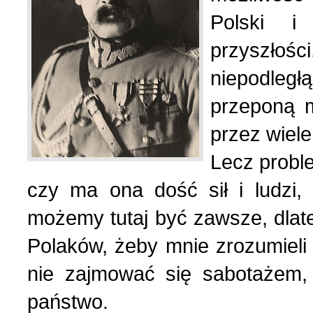
Polski i
przyszłośc
niepodleg
przeponą m
przez wiele
Lecz probl
czy ma ona dość sił i ludzi,
możemy tutaj być zawsze, dla
Polaków, żeby mnie zrozumieli i
nie zajmować się sabotażem,
państwo.