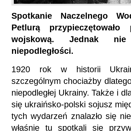
Spotkanie Naczelnego W
List do redakcji (7)
1 (156) 2024 r. (5)
Petlurą przypieczętowało 
Literatura (2)
4 (155) 2023 r. (1)
wojskową. Jednak nie 
niepodległości.
Losy Polaków Żytomiers
3 (154) 2023 r. (1)
1920 rok w historii Ukrai
Losy rodzin polskich (3)
2 (153) 2023 r. (1)
szczególnym chociażby dlatego,
niepodległej Ukrainy. Także i d
Mozaika na wsi (1)
1 (152) 2023 r. (9)
się ukraińsko-polski sojusz m
Mozaika w PDF (47)
4 (151) 2022 r. (2)
tych wydarzeń znalazło się n
właśnie tu spotkali się prz