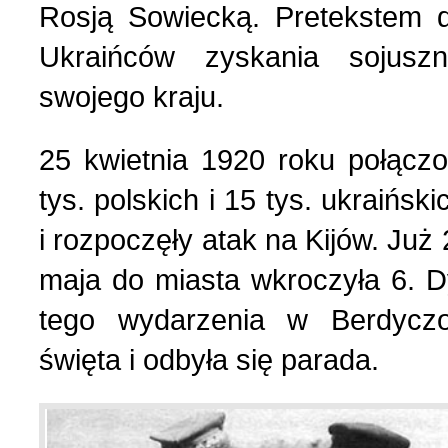
Rosją Sowiecką. Pretekstem 
Strona poetycka (1)
Ukraińców zyskania sojuszn
swojego kraju.
Strona religijna (18)
25 kwietnia 1920 roku połączo
Sylwetki znanych ludzi (
tys. polskich i 15 tys. ukraińsk
i rozpoczęły atak na Kijów. Już
Szkolnictwo (14)
maja do miasta wkroczyła 6. 
tego wydarzenia w Berdycz
U naszych sąsiadów (9)
święta i odbyła się parada.
Wojna rosyjsko-ukraińsk