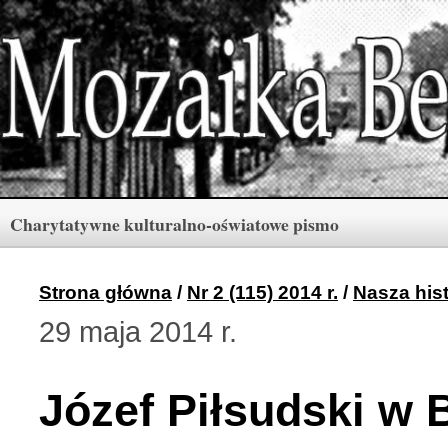
Charytatywne kulturalno-oświatowe pismo
Rubryki
Numery
Menu
Strona główna
/
Nr 2 (115) 2014 r.
/
Nasza hist
29 maja 2014 r.
Archiwum «Mozaiki Ber
2 (165) 2026 r. (3)
Józef Piłsudski w
Berdyczów w kronikach 
1 (164) 2026 r. (10)
Polski informator Żytom