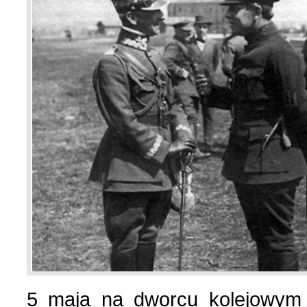
Wspomnienia (2)
Wybory w Polsce (4)
Wydarzenia (7)
Wydarzenia w Polsce (16
Wystawy, premiery, wyst
Z Polską i Ukrainą w ser
Куточок юного історика
5 maja na dworcu kolejowym 