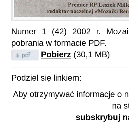
List do redakcji (7)
1 (156) 2024 r. (5)
Numer 1 (42) 2002 r. Mozai
Literatura (2)
4 (155) 2023 r. (1)
pobrania w formacie PDF.
Pobierz
(30,1 MB)
Losy Polaków Żytomiers
3 (154) 2023 r. (1)
Losy rodzin polskich (3)
2 (153) 2023 r. (1)
Podziel się linkiem:
Aby otrzymywać informacje o 
Mozaika na wsi (1)
1 (152) 2023 r. (9)
na s
Mozaika w PDF (47)
4 (151) 2022 r. (2)
subskrybuj n