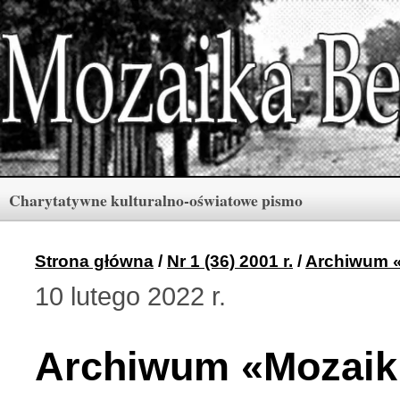
Charytatywne kulturalno-oświatowe pismo
Rubryki
Numery
Menu
Strona główna
/
Nr 1 (36) 2001 r.
/
Archiwum «
10 lutego 2022 r.
Archiwum «Mozaiki Ber
2 (165) 2026 r. (3)
Archiwum «Mozaik
Berdyczów w kronikach 
1 (164) 2026 r. (10)
Polski informator Żytom