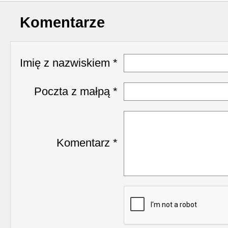
Nasza historia (24)
3 (150) 2022 r. (1)
Komentarze
Nasze święta (15)
2 (149) 2022 r. (2)
Imię z nazwiskiem *
O tragicznie zmarłych (4
1 (148) 2022 r. (5)
Poczta z małpą *
Ogłoszenia (24)
4 (147) 2021 r. (3)
Opinie publiczne (11)
3 (146) 2021 r. (1)
Komentarz *
Poezja z Powstania Wars
2 (145) 2021 r. (10)
Polacy, których poznać w
1 (144) 2021 r. (12)