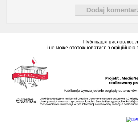
Polityka (10)
4 (143) 2020 r. (1)
Dodaj komentar
Polski biznes w Berdycz
3 (142) 2020 r. (3)
Публікація висловлює 
і не може ототожноватися з офіційною 
Pomoc charytatywna (1)
2 (141) 2020 r. (2)
Prezentacja (5)
Realia ukraińskie (17)
Rocznice (1)
Spotkania (1)