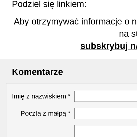
Podziel się linkiem:
Aby otrzymywać informacje o 
na s
subskrybuj n
Komentarze
Imię z nazwiskiem *
Poczta z małpą *