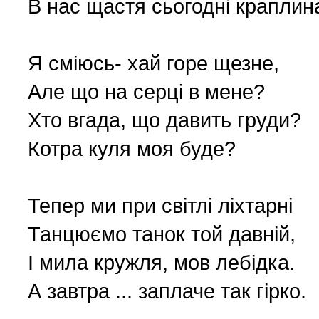
В нас щастя сьогодні краплин
Nasza historia (24)
3 (150) 2022 r. (1)
Nasze święta (15)
2 (149) 2022 r. (2)
Я сміюсь- хай горе щезне,
Але що на серці в мене?
O tragicznie zmarłych (4
1 (148) 2022 r. (5)
Хто вгада, що давить груди?
Котра куля моя буде?
Ogłoszenia (24)
4 (147) 2021 r. (3)
Opinie publiczne (11)
3 (146) 2021 r. (1)
Тепер ми при світлі ліхтарні
Танцюємо танок той давній,
Poezja z Powstania Wars
2 (145) 2021 r. (10)
І мила кружля, мов лебідка.
А завтра ... заплаче так гірко.
Polacy, których poznać w
1 (144) 2021 r. (12)