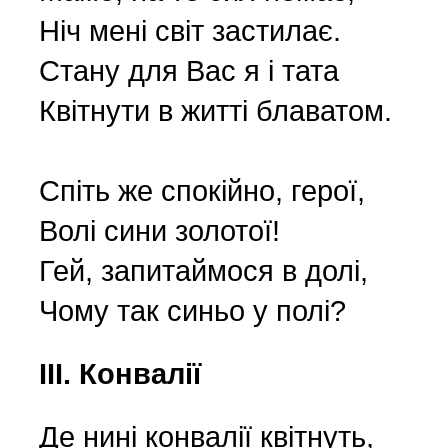
Wspomnienia (2)
Ніч мені світ застилає.
Стану для Вас я і тата
Wybory w Polsce (4)
Квітнути в житті блаватом.
Wydarzenia (7)
Спіть же спокійно, герої,
Wydarzenia w Polsce (16
Волі сини золотої!
Гей, запитаймося в долі,
Wystawy, premiery, wyst
Чому так синьо у полі?
Z Polską i Ukrainą w ser
ІІІ. Конвалії
Куточок юного історика
Де нині конвалії квітнуть,