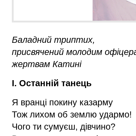
List do redakcji (7)
1 (156) 2024 r. (5)
Literatura (2)
4 (155) 2023 r. (1)
Баладний триптих,
присвячений молодим офіцер
Losy Polaków Żytomiers
3 (154) 2023 r. (1)
жертвам Катині
Losy rodzin polskich (3)
2 (153) 2023 r. (1)
І. Останній танець
Mozaika na wsi (1)
1 (152) 2023 r. (9)
Я вранці покину казарму
Тож лихом об землю удармо!
Mozaika w PDF (47)
4 (151) 2022 r. (2)
Чого ти сумуєш, дівчино?