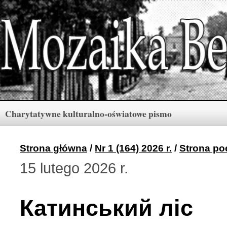
Charytatywne kulturalno-oświatowe pismo
Rubryki
Numery
Menu
Strona główna
/
Nr 1 (164) 2026 r.
/
Strona po
15 lutego 2026 r.
Archiwum «Mozaiki Ber
2 (165) 2026 r. (3)
Катинський ліс
Berdyczów w kronikach 
1 (164) 2026 r. (10)
Polski informator Żytom