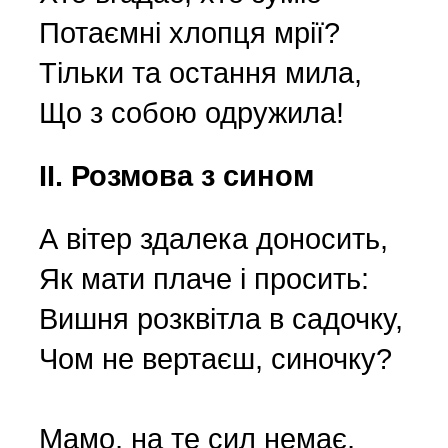
Потаємні хлопця мрії?
Strona poetycka (1)
Тільки та остання мила,
Що з собою одружила!
Strona religijna (18)
ІІ. Розмова з сином
Sylwetki znanych ludzi (
А вітер здалека доносить,
Szkolnictwo (14)
Як мати плаче і просить:
Вишня розквітла в садочку,
U naszych sąsiadów (9)
Чом не вертаєш, синочку?
Wojna rosyjsko-ukraińsk
Мамо, на те сил немає,