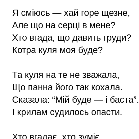
Polityka (10)
4 (143) 2020 r. (1)
Я сміюсь — хай горе щезне,
Але що на серці в мене?
Polski biznes w Berdycz
3 (142) 2020 r. (3)
Хто вгада, що давить груди?
Котра куля моя буде?
Pomoc charytatywna (1)
2 (141) 2020 r. (2)
Prezentacja (5)
Та куля на те не зважала,
Що панна його так кохала.
Realia ukraińskie (17)
Сказала: “Мій буде — і баста”.
І крилам судилось опасти.
Rocznice (1)
Spotkania (1)
Хто вгадає, хто зуміє