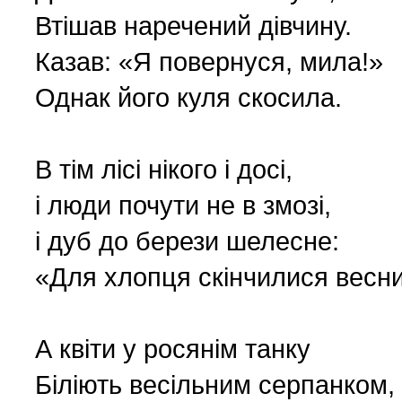
Втішав наречений дівчину.
Українська сторінка (1
Казав: «Я повернуся, мила!»
Однак його куля скосила.
В тім лісі нікого і досі,
і люди почути не в змозі,
і дуб до берези шелесне:
«Для хлопця скінчилися весни
А квіти у росянім танку
Біліють весільним серпанком,