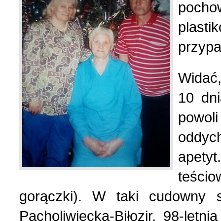
pocho
plast
przypa
Widać,
10 dni
powoli
oddych
apety
teśc
gorączki). W taki cudowny 
Pacholiwiecka-Biłozir, 98-letn