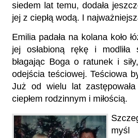
siedem lat temu, dodała jeszcz
Українська сторінка (1
jej z ciepłą wodą. I najważniejs
Emilia padała na kolana koło ł
jej osłabioną rękę i modliła
błagając Boga o ratunek i sił
odejścia teściowej. Teściowa b
Już od wielu lat zastępowała 
ciepłem rodzinnym i miłością.
Szczeg
myśl