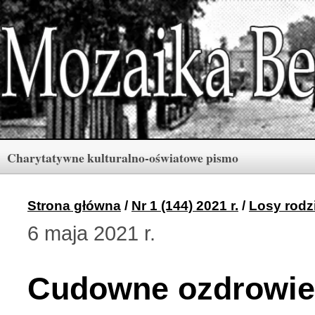
Charytatywne kulturalno-oświatowe pismo
Rubryki
Numery
Menu
Strona główna
/
Nr 1 (144) 2021 r.
/
Losy rodz
6 maja 2021 r.
Archiwum «Mozaiki Ber
2 (165) 2026 r. (3)
Cudowne ozdrowien
Berdyczów w kronikach 
1 (164) 2026 r. (10)
Polski informator Żytom