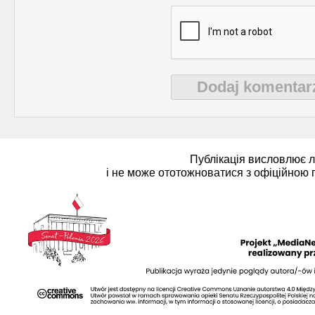
Dodaj komentar
Публікація висловлює 
і не може ототожноватися з офіційною 