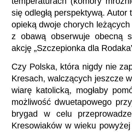
temperaturach (komory mroźni
się odległą perspektywą. Autor 
opieką dwoje chorych leżących 
z obawą obserwuje obecną s
akcję „Szczepionka dla Rodaka
Czy Polska, która nigdy nie z
Kresach, walczących jeszcze w
wiarę katolicką, mogłaby pomó
możliwość dwuetapowego przyj
brygad w celu przeprowadzen
Kresowiaków w wieku powyżej 8