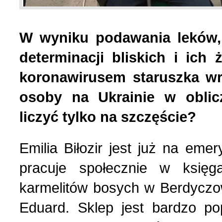
List do redakcji (7)
1 (156) 2024 r. (5)
W wyniku podawania leków, 
determinacji bliskich i ic
Literatura (2)
4 (155) 2023 r. (1)
koronawirusem staruszka wr
Losy Polaków Żytomiers
3 (154) 2023 r. (1)
osoby na Ukrainie w obli
liczyć tylko na szczęście?
Losy rodzin polskich (3)
2 (153) 2023 r. (1)
Emilia Biłozir jest już na eme
Mozaika na wsi (1)
1 (152) 2023 r. (9)
pracuje społecznie w księgar
karmelitów bosych w Berdyczo
Mozaika w PDF (47)
4 (151) 2022 r. (2)
Eduard. Sklep jest bardzo p