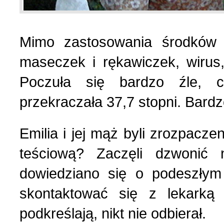
Strona poetycka (1)
Mimo zastosowania środków 
Strona religijna (18)
maseczek i rękawiczek, wirus, 
Poczuła się bardzo źle, c
Sylwetki znanych ludzi (
przekraczała 37,7 stopni. Bardz
Szkolnictwo (14)
Emilia i jej mąż byli zrozpacze
teściową? Zaczęli dzwonić 
U naszych sąsiadów (9)
dowiedziano się o podeszłym
skontaktować się z lekarką r
Wojna rosyjsko-ukraińsk
podkreślają, nikt nie odbierał.