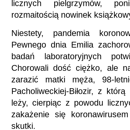
licznych pielgrzymów, p
Nasza historia (24)
3 (150) 2022 r. (1)
rozmaitością nowinek książkowy
Nasze święta (15)
2 (149) 2022 r. (2)
Niestety, pandemia koronow
O tragicznie zmarłych (4
1 (148) 2022 r. (5)
Pewnego dnia Emilia zachorow
badań laboratoryjnych potw
Ogłoszenia (24)
4 (147) 2021 r. (3)
Chorowali dość ciężko, ale na
zarazić matki męża, 98-letni
Opinie publiczne (11)
3 (146) 2021 r. (1)
Pacholiweckiej-Biłozir, z któ
Poezja z Powstania Wars
2 (145) 2021 r. (10)
leży, cierpiąc z powodu liczn
zakażenie się koronawirusem
Polacy, których poznać w
1 (144) 2021 r. (12)
skutki.