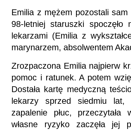
Wspomnienia (2)
Emilia z mężem pozostali sam 
Wybory w Polsce (4)
98-letniej staruszki spoczęło
lekarzami (Emilia z wykształ
Wydarzenia (7)
marynarzem, absolwentem Akade
Wydarzenia w Polsce (16
Zrozpaczona Emilia najpierw kr
pomoc i ratunek. A potem wzięł
Wystawy, premiery, wyst
Dostała kartę medyczną teścio
lekarzy sprzed siedmiu lat,
Z Polską i Ukrainą w ser
zapalenie płuc, przeczytała
Куточок юного історика
własne ryzyko zaczęła jej p