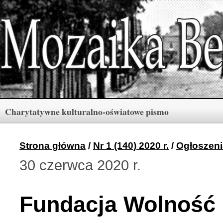
Charytatywne kulturalno-oświatowe pismo
Rubryki
Numery
Menu
Strona główna
/
Nr 1 (140) 2020 r.
/
Ogłoszeni
30 czerwca 2020 r.
Archiwum «Mozaiki Ber
2 (165) 2026 r. (3)
Fundacja Wolność 
Berdyczów w kronikach 
1 (164) 2026 r. (10)
Polski informator Żytom