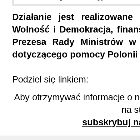
Działanie jest realizowan
List do redakcji (7)
1 (156) 2024 r. (5)
Wolność i Demokracja, fina
Literatura (2)
4 (155) 2023 r. (1)
Prezesa Rady Ministrów w
dotyczącego pomocy Polonii 
Losy Polaków Żytomiers
3 (154) 2023 r. (1)
Podziel się linkiem:
Losy rodzin polskich (3)
2 (153) 2023 r. (1)
Aby otrzymywać informacje o 
Mozaika na wsi (1)
1 (152) 2023 r. (9)
na s
subskrybuj n
Mozaika w PDF (47)
4 (151) 2022 r. (2)