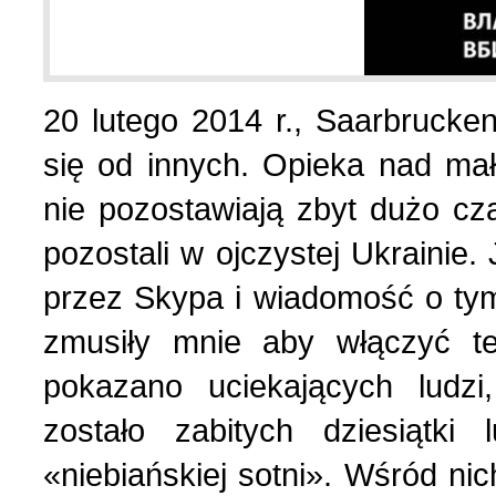
List do redakcji (7)
1 (156) 2024 r. (5)
20 lutego 2014 r., Saarbrucke
Literatura (2)
4 (155) 2023 r. (1)
się od innych. Opieka nad mał
nie pozostawiają zbyt dużo cz
Losy Polaków Żytomiers
3 (154) 2023 r. (1)
pozostali w ojczystej Ukraini
Losy rodzin polskich (3)
2 (153) 2023 r. (1)
przez Skypa i wiadomość o tym,
zmusiły mnie aby włączyć tel
Mozaika na wsi (1)
1 (152) 2023 r. (9)
pokazano uciekających ludzi
zostało zabitych dziesiątki 
Mozaika w PDF (47)
4 (151) 2022 r. (2)
«niebiańskiej sotni». Wśród n