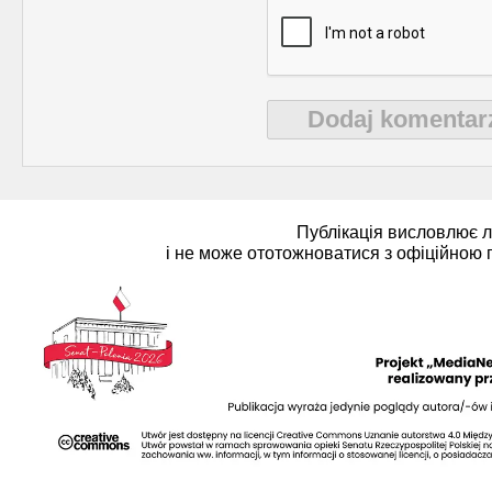
Dodaj komentar
Публікація висловлює 
і не може ототожноватися з офіційною 