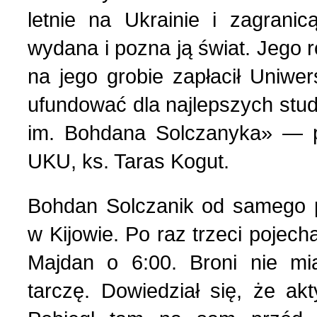
letnie na Ukrainie i zagrani
Strona poetycka (1)
wydana i pozna ją świat. Jego r
na jego grobie zapłacił Uniwe
Strona religijna (18)
ufundować dla najlepszych stu
im. Bohdana Solczanyka» — po
Sylwetki znanych ludzi (
UKU, ks. Taras Kogut.
Szkolnictwo (14)
Bohdan Solczanik od samego 
U naszych sąsiadów (9)
w Kijowie. Po raz trzeci pojecha
Majdan o 6:00. Broni nie mia
Wojna rosyjsko-ukraińsk
tarczę. Dowiedział się, że ak