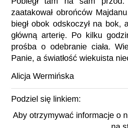
Pobiegł tam na sam przód.
Wspomnienia (2)
zaatakował obrońców Majdanu, 
Wybory w Polsce (4)
biegł obok odskoczył na bok, a
główną arterię. Po kilku god
Wydarzenia (7)
prośba o odebranie ciała. W
Panie, a światłość wiekuista nie
Wydarzenia w Polsce (16
Alicja Wermińska
Wystawy, premiery, wyst
Podziel się linkiem:
Z Polską i Ukrainą w ser
Aby otrzymywać informacje o 
Куточок юного історика
na s