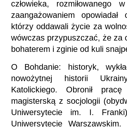
człowieka, rozmiłowanego w
Polityka (10)
4 (143) 2020 r. (1)
zaangażowaniem opowiadał 
którzy oddawali życie za wolno
Polski biznes w Berdycz
3 (142) 2020 r. (3)
wówczas przypuszczać, że za c
Pomoc charytatywna (1)
2 (141) 2020 r. (2)
bohaterem i zginie od kuli snajp
O Bohdanie: historyk, wykł
Prezentacja (5)
nowożytnej historii Ukrai
Realia ukraińskie (17)
Katolickiego. Obronił pracę
magisterską z socjologii (oby
Rocznice (1)
Uniwersytecie im. I. Frank
Uniwersytecie Warszawskim. 
Spotkania (1)