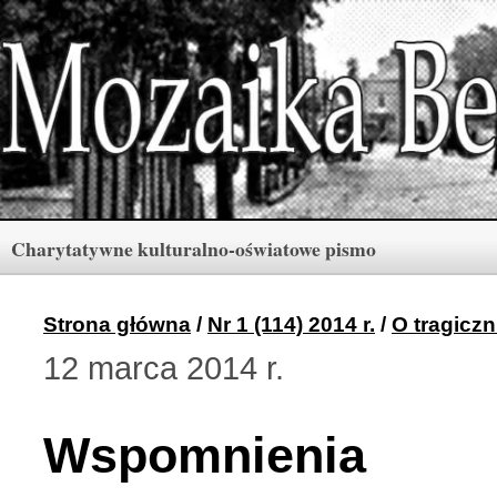
Charytatywne kulturalno-oświatowe pismo
Rubryki
Numery
Menu
Strona główna
/
Nr 1 (114) 2014 r.
/
O tragiczn
12 marca 2014 r.
Archiwum «Mozaiki Ber
2 (165) 2026 r. (3)
Wspomnienia
Berdyczów w kronikach 
1 (164) 2026 r. (10)
Polski informator Żytom