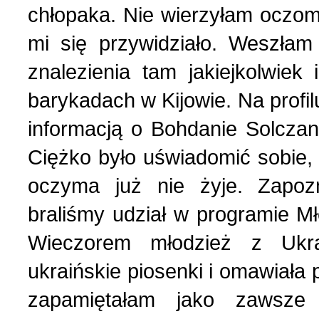
Nasza historia (24)
3 (150) 2022 r. (1)
chłopaka. Nie wierzyłam oczom
mi się przywidziało. Weszłam
Nasze święta (15)
2 (149) 2022 r. (2)
znalezienia tam jakiejkolwie
barykadach w Kijowie. Na profil
O tragicznie zmarłych (4
1 (148) 2022 r. (5)
informacją o Bohdanie Solczan
Ogłoszenia (24)
4 (147) 2021 r. (3)
Ciężko było uświadomić sobie,
oczyma już nie żyje. Zapo
Opinie publiczne (11)
3 (146) 2021 r. (1)
braliśmy udział w programie 
Wieczorem młodzież z Ukra
Poezja z Powstania Wars
2 (145) 2021 r. (10)
ukraińskie piosenki i omawiała
Polacy, których poznać w
1 (144) 2021 r. (12)
zapamiętałam jako zawsze 