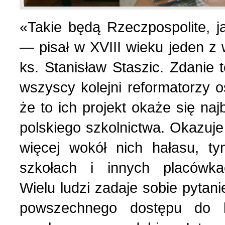
«Takie będą Rzeczpospolite, j
List do redakcji (7)
1 (156) 2024 r. (5)
— pisał w XVIII wieku jeden z
Literatura (2)
4 (155) 2023 r. (1)
ks. Stanisław Staszic. Zdanie
wszyscy kolejni reformatorzy 
Losy Polaków Żytomiers
3 (154) 2023 r. (1)
że to ich projekt okaże się naj
polskiego szkolnictwa. Okazuje 
Losy rodzin polskich (3)
2 (153) 2023 r. (1)
więcej wokół nich hałasu, ty
Mozaika na wsi (1)
1 (152) 2023 r. (9)
szkołach i innych placówk
Wielu ludzi zadaje sobie pytani
Mozaika w PDF (47)
4 (151) 2022 r. (2)
powszechnego dostępu do 