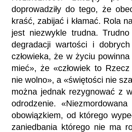
doprowadziły do tego, że ob
kraść, zabijać i kłamać. Rola n
jest niezwykle trudna. Trud
degradacji wartości i dobry
człowieka, że w życiu powinn
mieć», że «człowiek to Rzecz 
nie wolno», a «świętości nie sza
można jednak rezygnować z wa
odrodzenie. «Niezmordowana
obowiązkiem, od którego wypeł
zaniedbania którego nie ma r