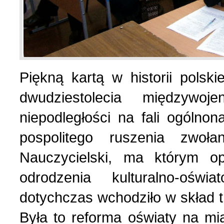
Piękną kartą w historii polsk
dwudziestolecia międzywo
niepodległości na fali ogólnon
pospolitego ruszenia zwo
Nauczycielski, ma którym op
odrodzenia kulturalno-oświ
dotychczas wchodziło w skład
Była to reforma oświaty na mi