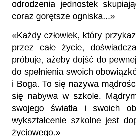
odrodzenia jednostek skupiają
coraz gorętsze ogniska...»
Strona poetycka (1)
«Każdy człowiek, który przykaz
Strona religijna (18)
przez całe życie, doświadcza
Sylwetki znanych ludzi (
próbuje, ażeby dojść do pewne
do spełnienia swoich obowiązk
Szkolnictwo (14)
i Boga. To się nazywa mądrością
się nabywa w szkole. Mądry
U naszych sąsiadów (9)
swojego światła i swoich o
Wojna rosyjsko-ukraińsk
wykształcenie szkolne jest d
życiowego.»