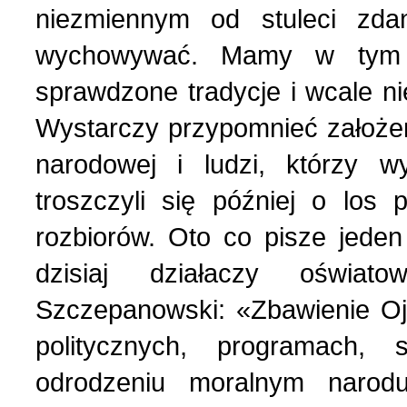
niezmiennym od stuleci zda
Polityka (10)
4 (143) 2020 r. (1)
wychowywać. Mamy w tym 
sprawdzone tradycje i wcale n
Polski biznes w Berdycz
3 (142) 2020 r. (3)
Wystarczy przypomnieć założe
Pomoc charytatywna (1)
2 (141) 2020 r. (2)
narodowej i ludzi, którzy 
troszczyli się później o los 
Prezentacja (5)
rozbiorów. Oto co pisze jede
dzisiaj działaczy oświa
Realia ukraińskie (17)
Szczepanowski: «Zbawienie Oj
Rocznice (1)
politycznych, programach,
odrodzeniu moralnym narod
Spotkania (1)