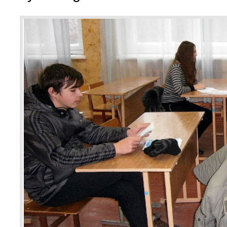
Wspomnienia (2)
Wybory w Polsce (4)
Wydarzenia (7)
Wydarzenia w Polsce (16
Wystawy, premiery, wyst
Z Polską i Ukrainą w ser
Куточок юного історика