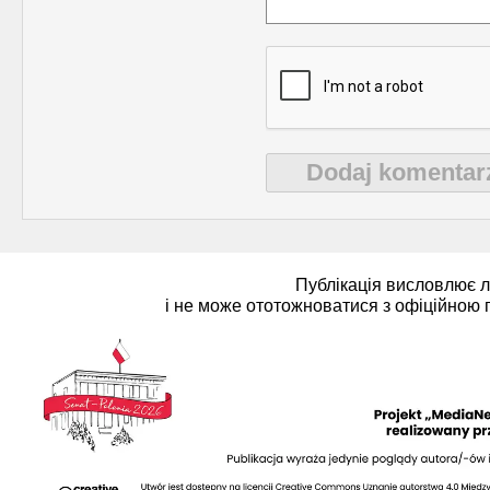
Dodaj komentar
Публікація висловлює 
і не може ототожноватися з офіційною 