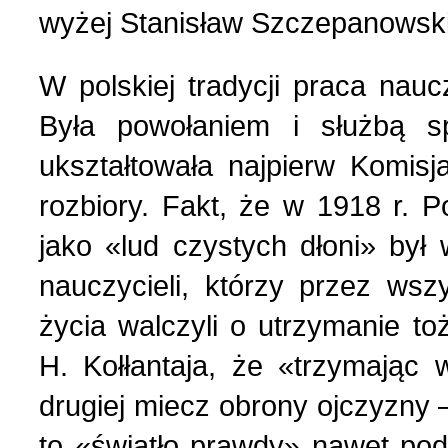
wyżej Stanisław Szczepanowski
W polskiej tradycji praca nau
Była powołaniem i służbą sp
ukształtowała najpierw Komisj
rozbiory. Fakt, że w 1918 r. P
jako «lud czystych dłoni» był
nauczycieli, którzy przez wsz
życia walczyli o utrzymanie t
H. Kołłantaja, że «trzymając 
drugiej miecz obrony ojczyzny
to «światło prawdy» nawet pod s