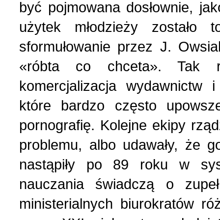
być pojmowana dosłownie, jak
użytek młodzieży zostało
sformułowanie przez J. Owsi
«róbta co chceta». Tak ro
komercjalizacja wydawnictw
które bardzo często upowsze
pornografię. Kolejne ekipy rzą
problemu, albo udawały, że go
nastąpiły po 89 roku w sy
nauczania świadczą o zupełn
ministerialnych biurokratów ró