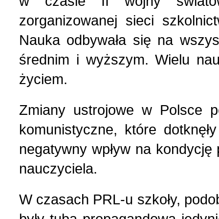
w czasie II wojny świato
zorganizowanej sieci szkolnic
Nauka odbywała się na wszys
średnim i wyższym. Wielu nauc
życiem.
Zmiany ustrojowe w Polsce po
komunistyczne, które dotknęły
negatywny wpływ na kondycję po
nauczyciela.
W czasach PRL-u szkoły, podobn
były tubą propagandową jedynie