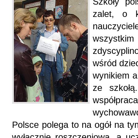
Szkoły po
zalet, o 
nauczycie
wszyst
zdyscypli
wśród dziec
wynikiem a
ze szkołą
współpra
wychowawcz
Polsce polega to na ogół na ty
wyłącznie roszczeniową, a ucz