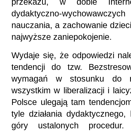
przekazu, w dobie Inter
Nasza historia (24)
3 (150) 2022 r. (1)
dydaktyczno-wychowawczych
Nasze święta (15)
2 (149) 2022 r. (2)
nauczania, a zachowanie dzieci
najwyższe zaniepokojenie.
O tragicznie zmarłych (4
1 (148) 2022 r. (5)
Wydaje się, że odpowiedzi nal
Ogłoszenia (24)
4 (147) 2021 r. (3)
tendencji do tzw. Bezstreso
wymagań w stosunku do m
Opinie publiczne (11)
3 (146) 2021 r. (1)
wszystkim w liberalizacji i lai
Polsce ulegają tam tendencjo
Poezja z Powstania Wars
2 (145) 2021 r. (10)
tyle działania dydaktycznego, 
Polacy, których poznać w
1 (144) 2021 r. (12)
góry ustalonych procedur