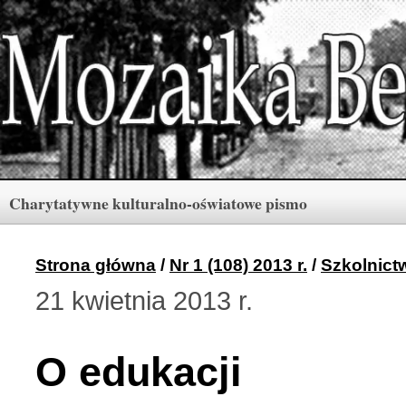
Charytatywne kulturalno-oświatowe pismo
Rubryki
Numery
Menu
Strona główna
/
Nr 1 (108) 2013 r.
/
Szkolnict
21 kwietnia 2013 r.
Archiwum «Mozaiki Ber
2 (165) 2026 r. (3)
O edukacji
Berdyczów w kronikach 
1 (164) 2026 r. (10)
Polski informator Żytom