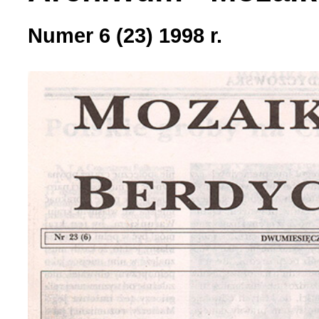
Numer 6 (23) 1998 r.
Strona poetycka (1)
Strona religijna (18)
Sylwetki znanych ludzi (
Szkolnictwo (14)
U naszych sąsiadów (9)
Wojna rosyjsko-ukraińsk