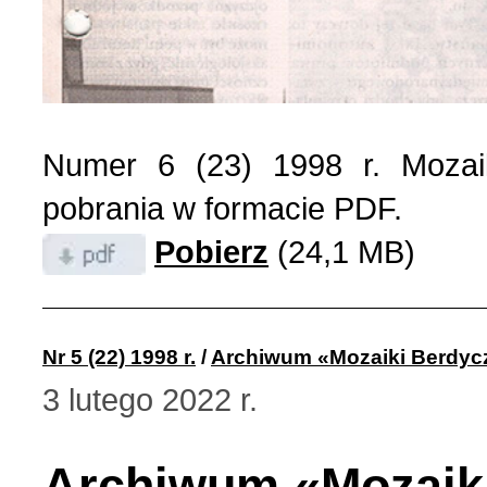
Wspomnienia (2)
Wybory w Polsce (4)
Wydarzenia (7)
Numer 6 (23) 1998 r. Mozai
pobrania w formacie PDF.
Wydarzenia w Polsce (16
Pobierz
(24,1 MB)
Wystawy, premiery, wyst
Nr 5 (22) 1998 r.
/
Archiwum «Mozaiki Berdyc
Z Polską i Ukrainą w ser
3 lutego 2022 r.
Куточок юного історика
Archiwum «Mozaik