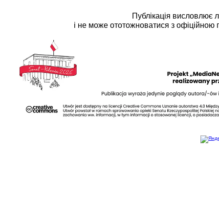
Публікація висловлює 
і не може ототожноватися з офіційною 