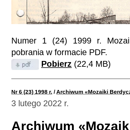
Polityka (10)
4 (143) 2020 r. (1)
Polski biznes w Berdycz
3 (142) 2020 r. (3)
Numer 1 (24) 1999 r. Mozai
Pomoc charytatywna (1)
2 (141) 2020 r. (2)
pobrania w formacie PDF.
Pobierz
(22,4 MB)
Prezentacja (5)
Realia ukraińskie (17)
Nr 6 (23) 1998 r.
/
Archiwum «Mozaiki Berdyc
3 lutego 2022 r.
Rocznice (1)
Archiwum «Mozaik
Spotkania (1)